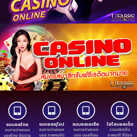
ชมบอลยุโรป
ชมบอลเอเซีย
ไฮไลบอลเด็ด
ชมบอลไทย
ชมการถ่ายทอด
ชมการถ่ายทอด
รวมคลิปเด็ด
ชมการถ่ายทอด
บอล ภาพคมชัด
บอล บอลที่คุณ
ภาพนาที ที่ต้อง
บอลไทย ติดตาม