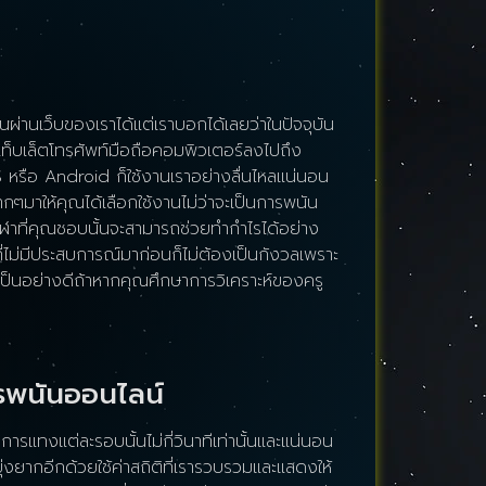
นผ่านเว็บของเราได้แต่เราบอกได้เลยว่าในปัจจุบัน
 แท็บเล็ตโทรศัพท์มือถือคอมพิวเตอร์ลงไปถึง
S หรือ Android ก็ใช้งานเราอย่างลื่นไหลแน่นอน
ากๆมาให้คุณได้เลือกใช้งานไม่ว่าจะเป็นการพนัน
ีฬาที่คุณชอบนั้นจะสามารถช่วยทำกำไรได้อย่าง
ี่ไม่มีประสบการณ์มาก่อนก็ไม่ต้องเป็นกังวลเพราะ
ณเป็นอย่างดีถ้าหากคุณศึกษาการวิเคราะห์ของครู
การพนันออนไลน์
การแทงแต่ละรอบนั้นไม่กี่วินาทีเท่านั้นและแน่นอน
่งยากอีกด้วยใช้ค่าสถิติที่เรารวบรวมและแสดงให้