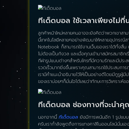
ทีเด็ดบอล ใช้เวลาเพียงไม่กี
ลูกค้าหน้าใหม่หลายคนอาจจะยังคิดว่าพวกเขาสามารถ
นี้เทคโนโลยีหลายๆอย่างพัฒนาให้หลายอุปกรณ์สามา
Notebook ก็สามารถใช้งานเว็บของเราได้ทั้งสิ้น 
ไม่ต้องเป็นกังวล และเมื่อคุณเข้ามาสมัครสมาชิกเ
กีฬารูปแบบต่างๆสำหรับใครที่มีความรักและมีประ
รวดเร็วมากยิ่งขึ้นเพราะคุณสามารถใช้ประสบการณ์แ
เรามีคำแนะนำอธิบายไว้ให้เป็นอย่างดีโดยมีกูรูผู
ของเราบ่อยๆก็มั่นใจได้เลยว่าทักษะการวิเคราะห์
ทีเด็ดบอล ช่องทางที่จะนำคุณเ
นอกจากนี้
ทีเด็ดบอล
ยังมีการพนันอีก 1 รูปแบบท
ครับเรากำลังพูดถึงการแทงคาสิโนออนไลน์นั่นเองน