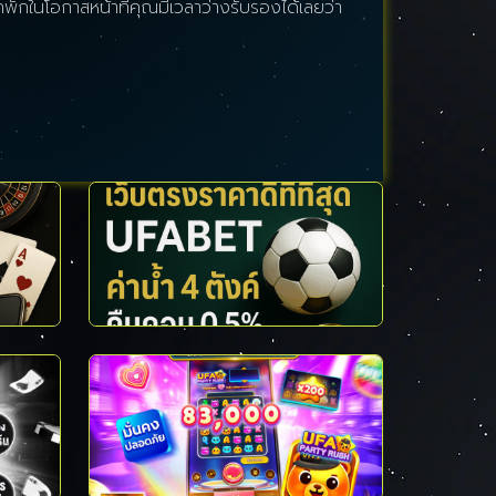
กพักในโอกาสหน้าที่คุณมีเวลาว่างรับรองได้เลยว่า