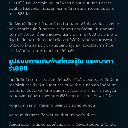
ระบบ iOS และ Android เล่นเกมไพ่ง่าย ๆ ผ่านระบบของ บาคาร่า
ออนไลน์ ได้เงินจริง ไม่ว่าอยู่ที่ไหนท่านก็สามารถสนุกกับเกมเดิมพัน บา
คาร่า 888 ได้
อีกทั้งเรายังมีเจ้าหน้าที่คอยบริการท่าน ตลอด 24 ชั่วโมง ไม่ว่าจะ ฝาก-
ถอน รวดเร็วทันใจ ไม่ต้องรอนานอีกด้วย ค่อยให้คำแนะนำ ตลอดทุก
เวลา 24 ชั่วโมง เพื่อให้นักเดิมพัน สมัคร บา คา ร่า 888 สะดวกสบาย
ที่สุด ไม่เสียเวลา เสียอารมณ์ เพื่อหากำไรได้ง่ายอีกด้วยกมการพนันที่
เข้าใจง่ายที่สุด และยังได้มีผลตอบแทนที่สูง และ รวดเร็วในการทำเงิน
รางวัลอีกด้วย บาคาร่าออนไลน์ ได้เงินจริง
รูปแบบการเดิมพันที่ควรรู้ใน แอพบาคา
ร่า888
เกมเดิมพันใน บาคาร่าออนไลน์ได้เงินจริง กับขั้นตอนการวางเดิมพัน ใน
การใช้ไพ่ในการเล่น ซึ่งมีขั้นตอนการเดิมพันง่าย ๆ ที่สังเกต ได้ด้วยตัว
เองไม่ว่าจะเป็นมือใหม่ ก็สามารถเข้าใจได้ในเวลาสั่น ๆ กับการเรียนรู้ขั้น
ตอนของเกมเดิมพัน แอพบาคาร่า888 ง่าย ๆ เป็นการเดิมพัน 2 ฝั่ง
ฝั่งผู้เล่น ที่เรียกว่า Player จะมีสีแทนตัวเองคือ สีน้ำเงิน
ฝั่งเจ้ามือ ที่เรียกว่า Banker จะมีสีแทนตัวเองคือ สีแดง
ซึ่งแต่ละรอบการเดิมพัน ของทั้งสองฝั่ง จะใช้ไพ่อย่างน้อย 2 ใบ เพื่อ