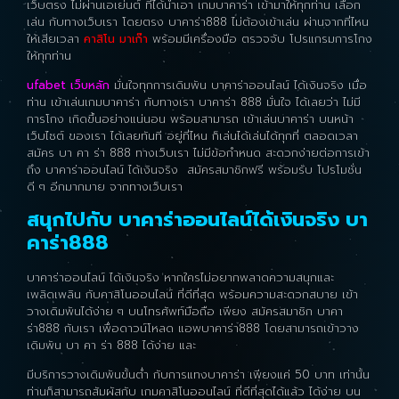
เว็บตรง ไม่ผ่านเอเย่นต์ ที่ได้นำเอา เกมบาคาร่า เข้ามาให้ทุกท่าน เลือก
เล่น กับทางเว็บเรา โดยตรง บาคาร่า888 ไม่ต้องเข้าเล่น ผ่านจากที่ไหน
ให้เสียเวลา
คาสิโน มาเก๊า
พร้อมมีเครื่องมือ ตรวจจับ โปรแกรมการโกง
ให้ทุกท่าน
ufabet เว็บหลัก
มั่นใจทุกการเดิมพัน บาคาร่าออนไลน์ ได้เงินจริง เมื่อ
ท่าน เข้าเล่นเกมบาคาร่า กับทางเรา บาคาร่า 888 มั่นใจ ได้เลยว่า ไม่มี
การโกง เกิดขึ้นอย่างแน่นอน พร้อมสามารถ เข้าเล่นบาคาร่า บนหน้า
เว็บไซต์ ของเรา ได้เลยทันที อยู่ที่ไหน ก็เล่นได้เล่นได้ทุกที่ ตลอดเวลา
สมัคร บา คา ร่า 888 ทางเว็บเรา ไม่มีข้อกำหนด สะดวกง่ายต่อการเข้า
ถึง บาคาร่าออนไลน์ ได้เงินจริง สมัครสมาชิกฟรี พร้อมรับ โปรโมชั่น
ดี ๆ อีกมากมาย จากทางเว็บเรา
สนุกไปกับ บาคาร่าออนไลน์ได้เงินจริง บา
คาร่า888
บาคาร่าออนไลน์ ได้เงินจริง หากใครไม่อยากพลาดความสนุกและ
เพลิดเพลิน กับคาสิโนออนไลน์ ที่ดีที่สุด พร้อมความสะดวกสบาย เข้า
วางเดิมพันได้ง่าย ๆ บนโทรศัพท์มือถือ เพียง สมัครสมาชิก บาคา
ร่า888 กับเรา เพื่อดาวน์โหลด แอพบาคาร่า888 โดยสามารถเข้าวาง
เดิมพัน บา คา ร่า 888 ได้ง่าย และ
มีบริการวางเดิมพันขั้นต่ำ กับการแทงบาคาร่า เพียงแค่ 50 บาท เท่านั้น
ท่านก็สามารถสัมผัสกับ เกมคาสิโนออนไลน์ ที่ดีที่สุดได้แล้ว ได้ง่าย บน