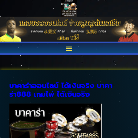
บาคาร่าออนไลน์ ได้เงินจริง บาคา
ร่า888 เกมไพ่ ได้เงินจริง