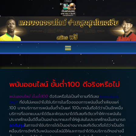
พนันออนไลน์ ขั้นต่ำ100 ดีจริงหรือไม่
พนันออนไลน์ ขั้นต่ำ100
ดีจริงหรือไม่เป็นคำถามที่ดีเลย
สำหรับผู้เล่น
ใหม่ๆ
ที่ยังไม่เคยเข้าไปใช้บริการในเรื่องของการพนันขั้นต่ำเพียงแค่
100 บาทบริการการพนันขั้นต่ำเป็นแค่ 100บาทนั้นถือได้ว่าเป็นอีกหนึ่ง
บริการที่ออกแบบมาได้ดีและพัฒนามาได้ดีเลยทีเดียวทำให้การพนันใน
ประเทศไทยนั้นดีขึ้นเป็นอย่างมากและทำให้ผู้เล่นในประเทศไทยนั้นสามารถ
ลดต้นทุน
ในการเข้าใช้บริการได้เป็นอย่างมากเลยทีเดียวถือได้ว่าเป็นอีก
หนึ่งบริการดีๆที่เว็บพนันออนไลน์มีให้และการเข้าได้รับบริการดีๆอย่างนี้