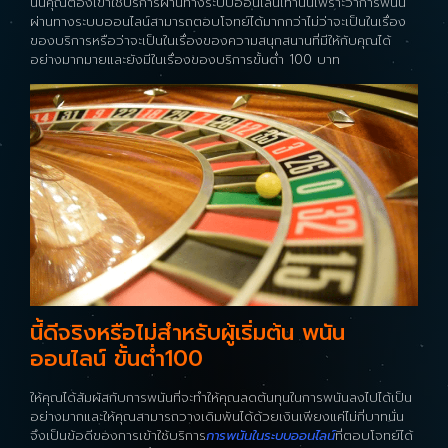
นั้นคุณต้องเข้าใช้บริการผ่านทางระบบออนไลน์เท่านั้นเพราะว่าการพนัน
ผ่านทางระบบออนไลน์สามารถตอบโจทย์ได้มากกว่าไม่ว่าจะเป็นในเรื่อง
ของบริการหรือว่าจะเป็นในเรื่องของความสนุกสนานที่มีให้กับคุณได้
อย่างมากมายและยังมีในเรื่องของบริการขั้นต่ำ 100 บาท
นี้ดีจริงหรือไม่สำหรับผู้เริ่มต้น พนัน
ออนไลน์ ขั้นต่ำ100
ให้คุณได้สัมผัสกับการพนันที่จะทำให้คุณลดต้นทุนในการพนันลงไปได้เป็น
อย่างมากและให้คุณสามารถวางเดิมพันได้ด้วยเงินเพียงแค่ไม่กี่บาทนั่น
จึงเป็นข้อดีของการเข้าใช้บริการ
การพนันในระบบออนไลน์
ที่ตอบโจทย์ได้