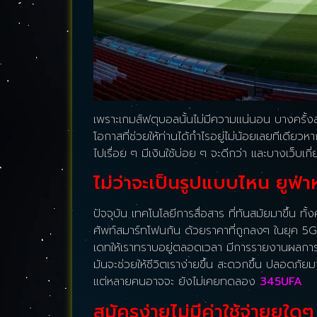
เพราะเกมส์ฟตุบอลนั้นไม่มีความแน่นอน บางครั้งสโ
โอกาสที่ช่วยให้ท่านได้กำไรอยู่ไม่น้อยเลยทีเดีย
ไปเรื่อย ๆ มีเงินใช้บ่อย ๆ จะดีกว่า และบางเว็
ไม่ว่าจะเป็นรูปแบบไหน ยูฟ่าห
ปัจจุบัน เทคโนโลยีการสื่อสาร ที่ทันสมัยมาขึ้น
ศัพท์สมาร์ทโฟนกัน ด้วยราคาที่ถูกลงๆ ในยุค 5G 
เดทให้เราทราบอยู่ตลอดเวลา มีการรายงานผลการแข่
มันจะช่วยให้ชีวิตเราง่ายขึ้น สะดวกขึ้น ปลอดภัย
แต่หลายคนอาจจะ ยังไม่เคยทดลอง
345UFA
สมัครง่ายไม่มีค่าใช้จ่ายยใดๆ