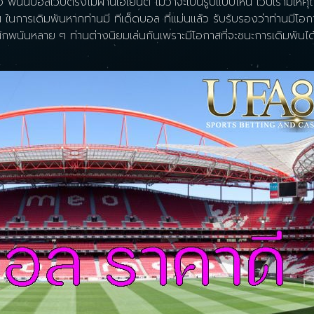
ันบอลเว็บตรงไม่ผ่านเอเย่นต์ ไม่ว่าจะเป็นรูปแบบไหน เว็บเรามีให้คุณไ
คุณ ในการเดิมพันหากท่านมี ทีเด็ดบอล ที่แม่นแล้ว รับรับรองว่าท่านมีโ
้นนักพนันหลาย ๆ ท่านต่างนิยมเล่นกันเพราะมีโอกาสที่จะชนะการเดิมพัน