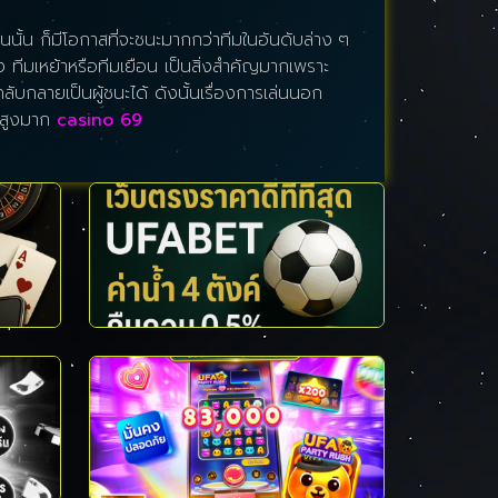
นั้น ก็มีโอกาสที่จะชนะมากกว่าทีมในอันดับล่าง ๆ
ง ทีมเหย้าหรือทีมเยือน เป็นสิ่งสำคัญมากเพราะ
ลับกลายเป็นผู้ชนะได้ ดังนั้นเรื่องการเล่นนอก
ด้สูงมาก
casino 69