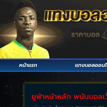
หน้าแรก
แทงบอลออนไ
ยูฟ่าหน้าหลัก พนันบอลเว