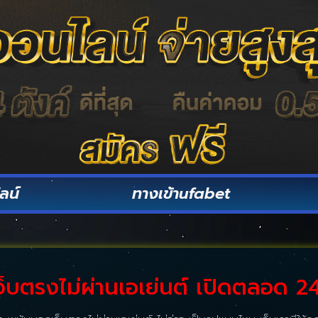
ลน์
ทางเข้าufabet
็บตรงไม่ผ่านเอเย่นต์ เปิดตลอด 24