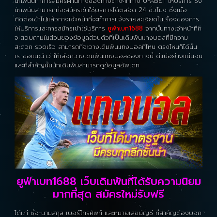
นักพนันทำการสมัครผ่านทางช่องทางต่างๆที่ทาง UFABET ให้บริการ ซึ่ง
นักพนันสามารถที่จะสมัครเข้าใช้บริการได้ตลอด 24 ชั่วโมง ซึ่งเมื่อ
ติดต่อเข้าไปแล้วทางเจ้าหน้าที่จะทำการแจ้งรายละเอียดในเรื่องของการ
ให้บริการและการสมัครเข้าใช้บริการ
ยูฟ่าเบท1688
จากนั้นทางเจ้าหน้าที่ก็
จะสอบถามในส่วนของข้อมูลส่วนตัวที่เป็นเดิมพันแทงบอลที่มีความ
สะดวก รวดเร็ว สามารถที่จะวางเดิมพันแทงบอลที่ไหน ตรงไหนก็ได้นั้น
เราขอแนะนำว่าให้เลือกวางเดิมพันแทงบอลช่องทางนี้ ดีแน่อย่างแน่นอน
และที่สำคัญนั้นนักเดิมพันสามารถดูข้อมูลอัพเดท
ยูฟ่าเบท1688 เว็บเดิมพันที่ได้รับความนิยม
มากที่สุด สมัครใหม่รับฟรี
ได้แก่ ชื่อ-นามสกุล เบอร์โทรศัพท์ และหมายเลขบัญชี ที่สำคัญต้องบอก