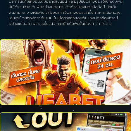
บริการนั้นก็มีเหมือนเดิมอย่างแน่นอน และมีรูปแบบแทงบอลให้นักเดิมพัน
นั้นได้ร่วมวางเดิมพันอย่างมากมาย อีกด้วยแทงบอลมือถือนี้ นักเดิม
พันสามารถวางเดิมพันได้เพียงแค่ เว็บแทงบอลเท่านั้น ถ้าหากเลือกวาง
เดิมพันโดยช่องทางอื่นๆนั้น ไม่มีโอกาสที่จะเดิมพันแทงบอลช่องทางนี้
อย่างแน่นอน เพราะฉะนั้นแล้ว หากนักเดิมพันนั้นต้องการ การวาง