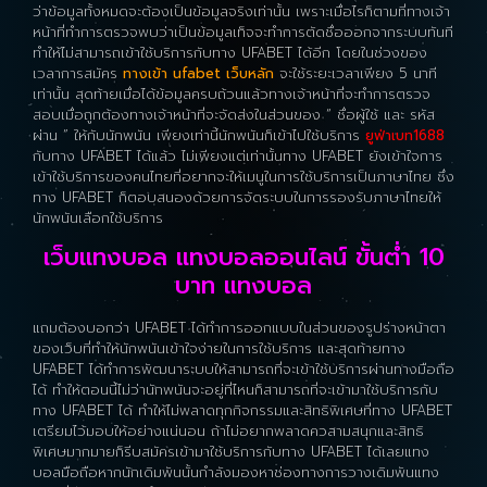
ว่าข้อมูลทั้งหมดจะต้องเป็นข้อมูลจริงเท่านั้น เพราะเมื่อไรก็ตามที่ทางเจ้า
หน้าที่ทำการตรวจพบว่าเป็นข้อมูลเท็จจะทำการตัดชื่อออกจากระบบทันที
ทำให้ไม่สามารถเข้าใช้บริการกับทาง UFABET ได้อีก โดยในช่วงของ
เวลาการสมัคร
ทางเข้า ufabet เว็บหลัก
จะใช้ระยะเวลาเพียง 5 นาที
เท่านั้น สุดท้ายเมื่อได้ข้อมูลครบถ้วนแล้วทางเจ้าหน้าที่จะทำการตรวจ
สอบเมื่อถูกต้องทางเจ้าหน้าที่จะจัดส่งในส่วนของ “ ชื่อผู้ใช้ และ รหัส
ผ่าน ” ให้กับนักพนัน เพียงเท่านี้นักพนันก็เข้าไปใช้บริการ
ยูฟ่าเบท1688
กับทาง UFABET ได้แล้ว ไม่เพียงแต่เท่านั้นทาง UFABET ยังเข้าใจการ
เข้าใช้บริการของคนไทยที่อยากจะให้เมนูในการใช้บริการเป็นภาษาไทย ซึ่ง
ทาง UFABET ก็ตอบสนองด้วยการจัดระบบในการรองรับภาษาไทยให้
นักพนันเลือกใช้บริการ
เว็บแทงบอล แทงบอลออนไลน์ ขั้นต่ำ 10
บาท แทงบอล
แถมต้องบอกว่า UFABET ได้ทำการออกแบบในส่วนของรูปร่างหน้าตา
ของเว็บที่ทำให้นักพนันเข้าใจง่ายในการใช้บริการ และสุดท้ายทาง
UFABET ได้ทำการพัฒนาระบบให้สามารถที่จะเข้าใช้บริการผ่านทางมือถือ
ได้ ทำให้ตอนนี้ไม่ว่านักพนันจะอยู่ที่ไหนก็สามารถที่จะเข้ามาใช้บริการกับ
ทาง UFABET ได้ ทำให้ไม่พลาดทุกกิจกรรมและสิทธิพิเศษที่ทาง UFABET
เตรียมไว้มอบให้อย่างแน่นอน ถ้าไม่อยากพลาดควสามสนุกและสิทธิ
พิเศษมากมายก็รีบสมัครเข้ามาใช้บริการกับทาง UFABET ได้เลยแทง
บอลมือถือหากนักเดิมพันนั้นกำลังมองหาช่องทางการวางเดิมพันแทง