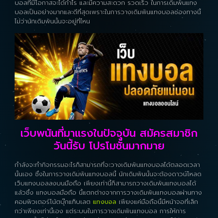
บอลที่มีโอกาสจะได้กำไร และมีความสะดวก รวดเร็ว ในการเดิมพันแทง
บอลเป็นอย่างมากและดีที่สุดเพราะในการวางเดิมพันแทงบอลช่องทางนี้
ไม่ว่านักเดิมพันนั้นจะอยู่ที่ไหน
เว็บพนันที่มาแรงในปัจจุบัน สมัครสมาชิก
วันนี้รับ โปรโมชั้นมากมาย
กำลังจะทำกิจกรรมอะไรก็สามารถที่จะวางเดิมพันแทงบอลได้ตลอดเวลา
นั้นเอง ซึ่งในการวางเดิมพันแทงบอลนี้ นักเดิมพันนั้นจะต้องดาวน์โหลด
เว็บแทงบอลลงบนมือถือ เพียงเท่านี้ก็สามารถวางเดิมพันแทงบอลได้
แล้วซึ่ง แทงบอลมือถือ นี้แตกต่างจากการวางเดิมพันแทงบอลผ่านทาง
คอมพิวเตอร์โน้ตบุ๊กแท็บเลต
แทงบอล
เพียงแค่มือถือนี้มีหน้าจอที่เล็ก
กว่าเพียงเท่านี้เอง แต่ระบบในการวางเดิมพันแทงบอล การให้การ