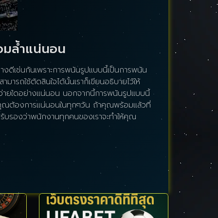
อมล้ำแน่นอน
่างดีเช่นกันเพราะการพนันรูปแบบนี้เป็นการพนัน
สามารถใช้ตัดสินใจได้นั้นเราก็เขียนอธิบายไว้ให้
และง่ายใดอย่างแน่นอน นอกจากนี้การพนันรูปแบบนี้
คุณต้องการแน่นอนในทุกๆวัน ถ้าคุณพร้อมแล้วที่
รั้งรับรองว่าพนักงานทุกคนของเราจะทำให้คุณ