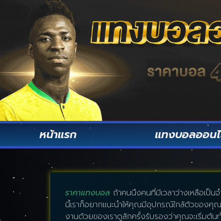
หน้าแรก
แทงบอลออนไ
ราคาแทงบอล
ถ้าคนนึงคนที่มีเวลาว่างเหลือเป็นจ
นี้เราก็อยากแนะนำให้คุณมีอุปกรณ์ใกล้ตัวของคุณ
งานด้วยของเราดูสักครั้งรับรองว่าคุณจะเริ่มต้