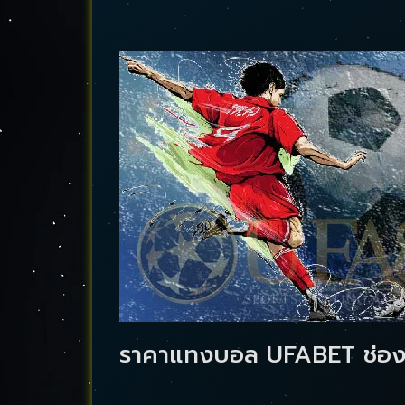
ราคาแทงบอล UFABET ช่องทาง