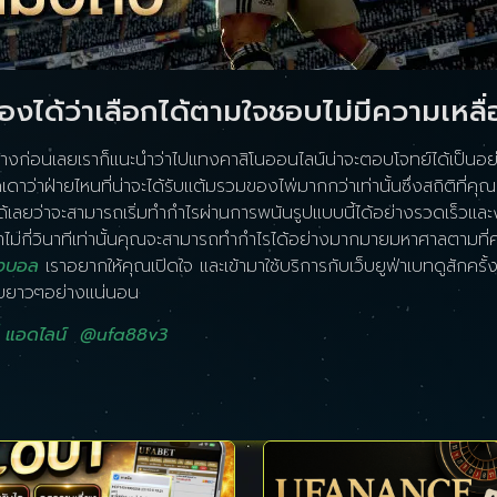
ได้ว่าเลือกได้ตามใจชอบไม่มีความเหลื่
นบ้างก่อนเลยเราก็แนะนำว่าไปแทงคาสิโนออนไลน์น่าจะตอบโจทย์ได้เป็นอย
ดเดาว่าฝ่ายไหนที่น่าจะได้รับแต้มรวมของไพ่มากกว่าเท่านั้นซึ่งสถิติที่คุณ
่นใจได้เลยว่าจะสามารถเริ่มทำกำไรผ่านการพนันรูปแบบนี้ได้อย่างรวดเร็ว
าไม่กี่วินาทีเท่านั้นคุณจะสามารถทำกำไรได้อย่างมากมายมหาศาลตามที่
ทงบอล
เราอยากให้คุณเปิดใจ และเข้ามาใช้บริการกับเว็บยูฟ่าเบทดูสักค
บยาวๆอย่างแน่นอน
ี่ แอดไลน์
@ufa88v3