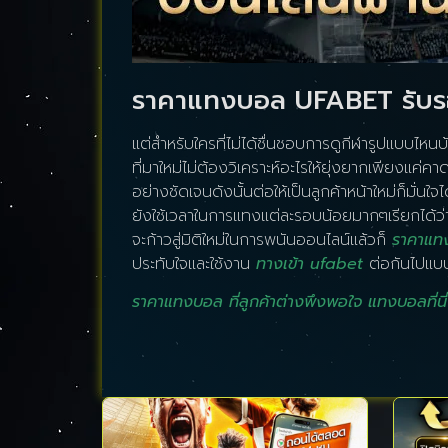
ราคาแทงบอล UFABET รับรอง
แต่สำหรับใครที่ไม่ได้ชื่นชอบการดูกีฬารูปแบบไห
ที่มาใหม่ไม่ต้องวิเคราะห์อะไรให้ยุ่งยากเพียงแค่คา
อย่างชัดเจนดังนั้นต่อให้เป็นลูกค้าหน้าใหม่ก็มั
ยังใช้เวลาในการแทงแต่ละรอบน้อยมากๆเรียกได้ว่
จะก้าวสู่มิติใหม่ในการพนันออนไลน์แล้วก็
ราคาแ
ประทับใจและใช้งาน
ทางเข้า ufabet
ต่อกันไปแบ
ราคาแทงบอล ที่ลูกค้าต่างพึงพอใจ แทงบอลที่น