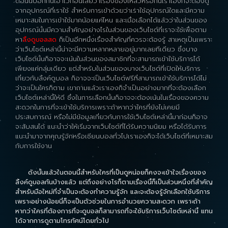
ตอนนี้บอกกันเอาไว้ก่อนเลยว่าเรื่องของเหลวหรอกนี้เราเองก็จะต้องดู
จากอุปกรณ์ที่เราใช้ สำหรับการเข้าด้วยว่าเราใช้อุปกรณ์ใดและมีความ
เหมาะสมในการเข้าใช้มากน้อยแค่ไหน และเมื่อเลือกได้แล้วว่าในส่วนของ
อุปกรณ์นั้นมีความสำคัญอย่างไรในส่วนของเว็บไซต์ที่เราจะใช้เพื่อตาม
หา
ลิ้งดูบอลสด
ก็เป็นอีกหนึ่งเรื่องสำคัญที่ควรจะต้องรู้ สาเหตุเป็นเพราะ
ว่าเว็บไซต์เหล่านี้น่าจะมีความหลากหลายอยู่มากเลยทีเดียว ซึ่งบาง
เว็บไซต์นั้นก็อาจจะเน้นในส่วนของสมาชิกที่จะสามารถเข้าใช้บริการได้
เพียงแค่กลุ่มเดียว แต่สำหรับในส่วนของบางเว็บไซต์ที่เปิดให้บริการ
เกี่ยวกับลิ้งค์ดูบอล ก็อาจจะเป็นเว็บไซต์ฟรีที่สามารถเข้าใช้บริการได้ไม่
ว่าจะเป็นใครก็ตาม เขาถามแล้วเราเองก็จำเป็นอย่างมากที่จะต้องเลือก
เว็บไซต์เหล่านี้ให้ดี ซึ่งในการเลือกนั้นก็อาจจะต้องเน้นในเรื่องของความ
สะดวกในการที่จะเข้าใช้บริการเพราะถ้าหากว่าใครที่ยังไม่เคยมี
ประสบการณ์ หรือไม่มีข้อมูลเกี่ยวกับการใช้เว็บไซต์เหล่านี้มาก่อนก็อาจ
จะสับสนได้ แนะนำว่าให้เริ่มจากเว็บไซต์ที่ได้รับความนิยม หรือได้รับการ
แนะนำมาจากคุณรู้จักหรือเซียนบอลทั่วไปเราเองก็จะได้เว็บไซต์ที่เหมาะสม
กับการใช้งาน
ดังนั้นแล้วในตอนนี้สำหรับใครที่เป็นดูหน่อยก็คงจะเข้าใจเรื่องของ
ลิ้งค์ดูบอลกันบ้างแล้ว แต่ถึงอย่างไรก็ตามเรื่องนี้ก็เป็นส่วนหนึ่งที่สำคัญ
สำหรับมือใหม่ที่จำเป็นจะต้องทำความรู้จัก และจะต้องรู้จักเลือกใช้บริการ
เพราะอย่างน้อยนี่ก็จะเป็นตัวช่วยในการอำนวยความสะดวก เพราะถ้า
หากว่าใครที่ต้องการที่จะดูบอลก็สามารถที่จะใช้บริการเว็บไซต์เหล่านี้ แทน
ได้จากการดูตามโทรทัศน์โดยทั่วไป