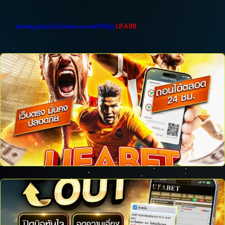
สนับสนุนโดยเว็บไซค์แทงบอลที่ดีที่สุด
UFA88