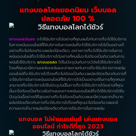
แทงบอลโลกยอดนิยม เว็บบอล
ปลอดภัย 100 %
แทงบอลเงินสด
จะได้ใช้บริการได้อย่างที่คุณสนใจกับการที่จะได้ใช้บริการ
ในการพนันออนไลน์ที่ใช้บริการในการพนันที่จะได้ใช้บริการได้เป็นอย่างดี
อย่างที่จะไม่ต้องกังวลแม้แต่นิดเดียว อย่างการที่จะได้ใช้บริการในการ
พนันออนไลน์ที่จะได้ใช้บริการได้อย่างที่คนนั้นจะไม่ต้องเป็นกังวลกับการ
พนันได้ใช้บริการ
แทงบอลสด
ได้ในปัจจุบันกับการวิจัยได้ใช้บริการได้
โดยที่คุณจะมีความ​เพลิดเพลิน​และง่ายดายกับการที่จะใช้บริการการพนัน
ออนไลน์ที่จะใช้บริการได้โดยที่จะไม่ต้องเป็นกังวลแม้แต่นิดเดียวกับการที่
จะใช้บริการในการพนันออนไลน์ที่ใช้บริการได้เป็นอย่างดีในการที่ทุกคนจะ
สามารถที่จะใช้บริการได้ในปัจจุบันนี้ในการที่จะได้ใช้บริการได้อย่างที่คุณ
นั้นจะไม่ต้องเป็นกังวลในด้านของการพนันออนไลน์ที่จะได้ใช้บริการได้ใน
ปัจจุบันนี้อย่างดีที่สุดอย่างที่จะไม่ต้องเป็นกังวลและมีความยากลำบาก
แม้แต่นิดเดียวกับการที่จะใช้บริการได้โดยที่คุณจะไม่ต้องกังวลและมี
ความยากลำบากแม้แต่นิดเดียวกับการใช้บริการในการพนัน
แทงบอล ไม่ผ่านเอเย่นต์ เล่นแทงบอล
ออนไลน์ กำไรดีที่สุด 2023