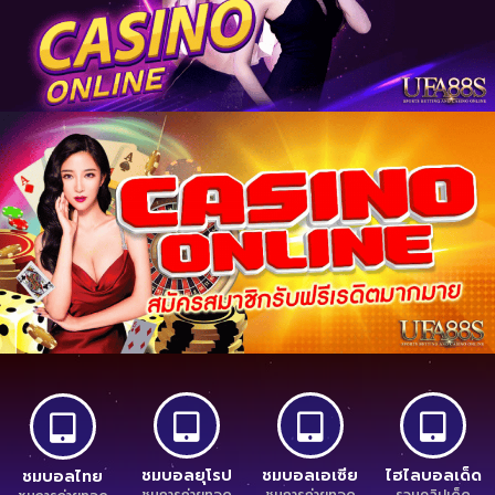
ชมบอลยุโรป
ชมบอลเอเซีย
ไฮไลบอลเด็ด
ชมบอลไทย