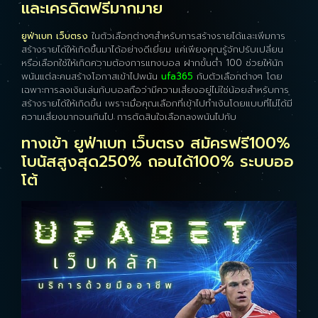
และเครดิตฟรีมากมาย
ยูฟ่าเบท เว็บตรง
ในตัวเลือกต่างๆสำหรับการสร้างรายได้และเพิ่มการ
สร้างรายได้ให้เกิดขึ้นมาได้อย่างดีเยี่ยม แค่เพียงคุณรู้จักปรับเปลี่ยน
หรือเลือกใช้ให้เกิดความต้องการแทงบอล ฝากขั้นต่ำ 100 ช่วยให้นัก
พนันแต่ละคนสร้างโอกาสเข้าไปพนัน
ufa365
กับตัวเลือกต่างๆ โดย
เฉพาะการลงเงินเล่นกับบอลถือว่ามีความเสี่ยงอยู่ไม่ใช่น้อยสำหรับการ
สร้างรายได้ให้เกิดขึ้น เพราะเมื่อคุณเลือกที่เข้าไปทำเงินโดยแบบที่ไม่ได้มี
ความเสี่ยงมากจนเกินไป การตัดสินใจเลือกลงพนันไปกับ
ทางเข้า ยูฟ่าเบท เว็บตรง สมัครฟรี100%
โบนัสสูงสุด250% ถอนได้100% ระบบออ
โต้