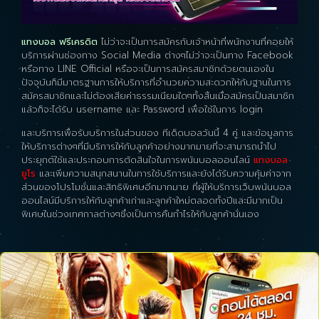
แทงบอล ฟรีเครดิต
ไม่ว่าจะเป็นการสมัครกับเจ้าหน้าที่พนักงานที่คอยให้
บริการผ่านช่องทาง Social Media ต่างๆไม่ว่าจะเป็นทาง Facebook
หรือทาง LINE Official หรือจะเป็นการสมัครสมาชิกด้วยตนเองใน
ปัจจุบันก็มีมาตรฐานการให้บริการที่อำนวยความสะดวกให้กับฐานในการ
สมัครสมาชิกและไม่ต้องเสียค่าธรรมเนียมใดๆทั้งสิ้นเมื่อสมัครเป็นสมาชิก
แล้วก็จะได้รับ username และ Password เพื่อใช้ในการ login
และบริการเพื่อรับบริการในส่วนของ ทีเด็ดบอลวันนี้ 4 คู่ และข้อมูลการ
ให้บริการต่างๆที่มีบริการให้กับลูกค้าอย่างมากมายที่จะสามารถนำไป
ประยุกต์ใช้และประกอบการตัดสินใจในการพนันบอลออนไลน์
แทงบอล
ยูโร
และเพิ่มความสนุกสนานในการใช้บริการและยังได้รับความคุ้มค่าจาก
ส่วนของโปรโมชั่นและสิทธิพิเศษอีกมากมาย ที่ผู้ให้บริการเว็บพนันบอล
ออนไลน์มีบริการให้กับลูกค้าเก่าและลูกค้าใหม่ตลอดทั้งปีและมีมากเป็น
พิเศษในช่วงเทศกาลต่างๆซึ่งเป็นการคืนกำไรให้กับลูกค้านั่นเอง