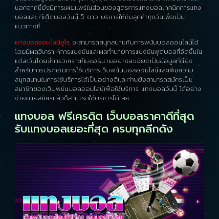
นอกจากนี้ยังมีการเผยแพร่ในส่วนของสูตรการแทงบอลเทคนิคการแทง
บอลและ ทีเด็ดบอลวันนี้ 5 ดาว บริการให้กับลูกค้าทุกวันเพื่อเป็น
แนวทางที่
แทงบอลออนไลน์ยูโร
จะสามารถสนุกสนานกับการพนันบอลออนไลน์ได้
โดยมีผลวิเคราะห์การแข่งขันและผลทำนายการแข่งขันฟุตบอลที่จัดขึ้นใน
แต่ละวันโดยมีการวิเคราะห์และอธิบายอย่างละเอียดเป็นข้อมูลที่ดียิ่ง
สำหรับการประกอบการใช้บริการเว็บพนันบอลออนไลน์และเพิ่มความ
สนุกสนานในการใช้บริการได้เป็นอย่างดีและท่านยังสามารถสมัครเป็น
สมาชิกของเว็บพนันบอลออนไลน์เพื่อใช้บริการ แทงบอลวันนี้ ได้อย่าง
ง่ายดายสมัครแล้วก็สามารถใช้บริการได้เลย
แทงบอล ฟรีเครดิต เว็บบอลราคาดีที่สุด
รับแทงบอลเยอะที่สุด ครบทุกลีกดัง