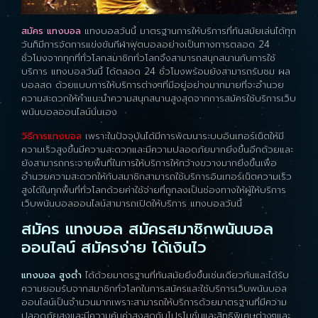
สมัคร แทงบอล
แทงบอลวันนี้ มาตรฐานการให้บริการที่ทันสมัยเล่นได้ทุก
วันก็มีการจัดการแข่งขันกีฬาฟุตบอลอย่างเป็นทางการตลอด 24
ชั่วโมงจากทุกที่ทั่วโลกสมาชิกทั่วโลกจึงสามารถสนุกสนานกับการใช้
บริการ แทงบอลวันนี้ ได้ตลอด 24 ชั่วโมงพร้อมยังสามารถรับชม ผล
บอลสด ด้วยแบบการให้บริการต่างๆที่มีอยู่อย่างมากมายที่จะอำนวย
ความสะดวกให้คำแนะนำความสนุกสนานสูงสุดจากการสมัครใช้บริการเว็บ
พนันบอลออนไลน์นั่นเอง
วิธีการแทงบอล
เพราะในปัจจุบันได้มีการพัฒนาระบบอินเทอร์เน็ตให้มี
ความเร็วสูงขึ้นมีความสะดวกและมีความปลอดภัยมากยิ่งขึ้นอีกด้วยและ
ยังสามารถกระจายพื้นที่ในการให้บริการให้กว้างขวางมากยิ่งขึ้นเพื่อ
อำนวยความสะดวกให้กับสมาชิกสามารถใช้บริการอินเทอร์เน็ตความเร็ว
สูงได้ในทุกพื้นที่ทั่วโลกด้วยค่าใช้จ่ายที่ถูกลงเป็นช่องทางให้ผู้ให้บริการ
เว็บพนันบอลออนไลน์สามารถเปิดให้บริการ แทงบอลวันนี้
สมัคร แทงบอล สมัครสมาชิกพนันบอล
ออนไลน์ สมัครง่าย ได้เงินไว
แทงบอล สูงต่ำ
ได้ด้วยมาตรฐานที่ทันสมัยยิ่งขึ้นเช่นเดียวกันและได้รับ
ความยอมรับจากสมาชิกทั่วโลกในการสมัครและใช้บริการเว็บพนันบอล
ออนไลน์เป็นจำนวนมากเพราะสามารถให้บริการด้วยมาตรฐานที่มีความ
ปลอดภัยสูงและมีความคุ้มค่าสูงสุดกับโปรโมชั่นและสิทธิพิเศษต่างๆและ