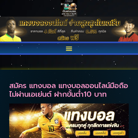
สมัคร แทงบอล แทงบอลออนไลน์มือถือ
ไม่​ผ่านเอเย่นต์ ฝากขั้นต่ำ10 บาท