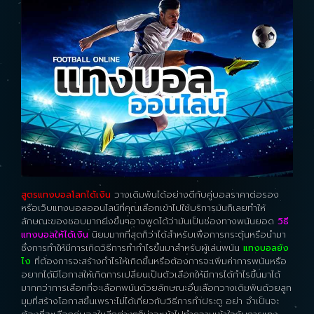
สูตรแทงบอลโลกได้เงิน
วางเดิมพันได้อย่างดีกับคู่บอลราคาต่อรอง
หรือเว็บแทงบอลออนไลน์ที่คุณเลือกเข้าไปใช้บริการมันก็เลยทำให้
ลักษณะของชอบมากยิ่งขึ้นๆอาจพูดได้ว่ามันเป็นช่องทางพนันยอด
วิธี
แทงบอลให้ได้เงิน
นิยมมากที่สุดก็ว่าได้สำหรับเพื่อการกระตุ้นหรือนำมา
ซึ่งการทำให้มีการเกิดวิธีการทำกำไรขึ้นมาสำหรับผู้เล่นพนัน
แทงบอลยัง
ไง
ที่ต้องการจะสร้างกำไรให้เกิดขึ้นหรือต้องการจะเพิ่มค่าการพนันหรือ
อยากได้มีโอกาสให้เกิดการเปลี่ยนเป็นตัวเลือกให้มีการได้กำไรขึ้นมาได้
มากกว่าการเลือกที่จะเลือกพนันด้วยลักษณะอื่นเลือกวางเดิมพันด้วยลูก
มุมที่สร้างโอกาสขึ้นเพราะไม่ได้เกี่ยวกับวิธีการทำประตู อย่า จำเป็นจะ