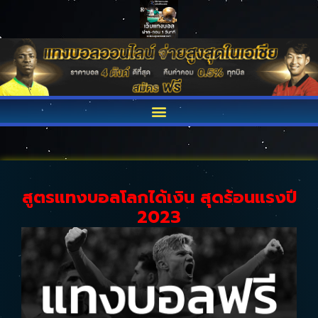
สูตรแทงบอลโลกได้เงิน สุดร้อนแรงปี
2023