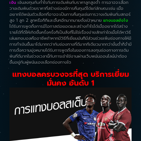
เงิน
เงินลงทุนกับกำไรกับการเดิมพันกับราคาลูกสูงต่ำ การอาจจะเลือก
วางเดิมพันด้วยราคาที่สร้างช่องมีการคืนทุนดีได้แก่ลักษณะเช่น เมื่อ
อยากได้พนันตัวเลือกที่อาจจะเป็นการคืนทุนเช่นการวางเดิมพันกับสกอร์
สูง 1 ลูก 2 ลูกหรือก็ก็และอื่นๆอีกมากมายตั้งเป้าหมาย
แทงบอลยังไง
ได้รับการพูดถึงการมีโอกาสต่อยอดและสร้างกำไรได้เมื่ออยากได้สร้าง
รายได้ที่ดีให้เกิดขึ้นครั้งครั้งก็เป็นสิ่งที่ไม่ใช่เรื่องง่ายสักเท่าใดเมื่อได้หาวิธี
เล่นแทงบอลคืออาชีพถ้าหากมีวิธีที่เยี่ยมมันก็มีส่วนช่วยเพิ่มช่องทางให้มี
การทำเงินขึ้นมาได้มากกว่ากับช่องทางที่ดีมากทีเดียวมากกว่าขั้นต่ำก็จำมี
การตั้งความมุ่งหมายได้รับการพูดถึงในของการลงทุนช่องทางการเดิม
พันที่ดีมากในช่วงเวลานี้กับการเข้าใช้งานผ่านเว็บพนันออนไลน์น่าต้อง
ขึ้นอยู่กับผู้พนันเองเลือกช่องทางใด
แทงบอลครบวงจรที่สุด บริการเยี่ยม
มั่นคง อันดับ 1