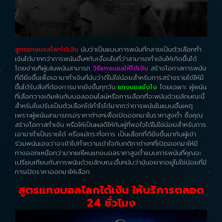
สูตรแทงบอลโลกได้เงิน
นับว่าเป็นแบบการพนันที่กลายเป็นตัวเลือกทำ
เงินได้มากกว่าการพนันอื่นๆกับเงื่อนไขที่ว่าสามารถทำเงินให้เกิดขึ้นได้
โดยง่ายก็ผู้เล่นพนันสามารถ
วิธีแทงบอลให้ได้เงิน
สร้างโอกาสการพนัน
ที่ดียิ่งขึ้นเพื่อเอามาทำเงินที่นับว่าดีไม่ใช่น้อยสำหรับการสร้างรายได้ให้มี
ขึ้นได้รับสิ่งที่ต้องการมากยิ่งขึ้นทุกวัน
แทงบอลยังไง
โดยเฉพาะ ผู้พนัน
ที่เลือกวางเดิมพันกับบอลออนไลน์หรือการเลือกที่จะพนันด้วยลักษณะนี้
สำหรับในปรับเป็นตัวเลือกได้กำไรได้มากกว่าการพนันในแบบอื่นเหตุ
เพราะผู้พนันสามารถรอราคาต่างๆเพื่อเปิดออกมาในราคาสูงต่ำ ซึ่งคุณ
สร้างโอกาสทำเงิน หรือให้เป็นผลดีให้กับผู้ที่พอใจได้ไม่ใช่น้อยสำหรับการ
เอามาทำเป็นรายได้ หรือแม้กระทั่งการ เป็นเลือกที่ดียิ่งขึ้นมากับผู้เข้า
ร่วมพนันเองว่าจะเข้าไปทำความเข้าใจกับกติกาต่างๆที่เปิดออกมาให้มี
ทางออกเหนือกว่ามากแค่ไหนแทงบอลราคาสูงต่ำแบบการพนันที่คุณจะ
เปรียบเทียบกับการพนันด้วยลักษณะอื่นๆนับว่ามันอยากอยู่ไม่ใช่น้อยที่มี
การเปิดราคาออกมาให้เลือก
สูตรแทงบอลโลกได้เงิน ให้บริการตลอด
24 ชั่วโมง