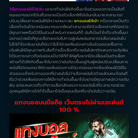
วิธีแทงบอลให้ได้เงิน
เอามาทำเงินให้เกิดขึ้นมาในส่วนของการเป็นสิ่งที่
คนเยอะๆอยากได้เสร็จกลายเป็นตัวเลือกให้ได้เงินกลับมาหากสามารถ
ปรับเปลี่ยนการพนันให้มีความเหมาะสม
แทงบอลให้เข้า
หรือกลายเป็นตัว
เลือกทำเงินได้มากน้อยมากขนาดไหนถ้าสามารถใช้ตัวเลือกต่างๆได้อย่าง
มีคุณภาพหรือมีวิธีในส่วนสำหรับการพนันที่ดี มันก็เป็นกำไรที่จะเกิดขึ้นมา
อย่างน่าสนใจที่คุณเลือกลงเงินไปการผู้เล่นพนันสามารถเลือกลงเงินไป
ไม่ได้กำไรกลับมามันก็นับว่าไม่ได้ช่วยเพิ่มช่องทางในส่วนของเพื่อการ
เดิมพันให้มีคุณภาพกับสิ่งที่ว่าเมื่อเลือกที่จะพนันไปหากักษณะการเดิมพัน
ได้รับการกล่าวถึงมันย่อมเป็นวิธีที่ทำให้ผู้ที่อยากได้เปลี่ยนเป็นตัวเลือก
สร้างกำไรให้เกิดขึ้นมาได้มากกว่ามันต้องขึ้นอยู่กับผู้พนันปรับเปลี่ยนการ
พนันที่เปิดออกมาให้ช่วยเพิ่มช่องทางได้มากน้อยมากเพียงใดแม้มีวิธีใน
ส่วนของสำหรับทางออกที่น่าสนใจไม่ว่าเลือกพนันไปด้วยลักษณะใดมันก็
ถือว่าช่วยเพิ่มช่องทางให้มีการทำเงินขึ้นมาได้อย่างมีคุณภาพนักวางเดิม
พัน แต่ละคนควรที่จะทำการเลือกลักษณะการลงเงินไปที่จะสามารถช่วย
อุดหนุนให้มีการได้กำไรขึ้นมาได้เมื่อคุณเลือกที่จะนำเงินไปวางเดิม
แทงบอลบนมือถือ เว็บตรงไม่ผ่านเอเย่นต์
100 %