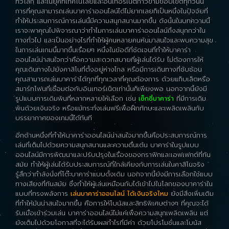
ทั่วโลก และในยุคที่เทคโนโลยีและอินเทอร์เน็ตก้าวข้ามขอบเขตทุกวันนี้
การที่คุณสามารถเล่นบาคาร่าออนไลน์ได้ไม่ยากเลยก็เป็นหนึ่งในปัจจัยที่
ทำให้ประสบการณ์การเล่นนี้มีความสนุกสนานมากขึ้น ดังนั้นในบทความนี้
เราจะพาคุณไปพิจารณาว่าทำไมการเล่นบาคาร่าออนไลน์ถึงสนุกกว่าใน
ทางทั่วไป และเป็นอย่างไรที่ทำให้ผู้คนหลายคนหันมาสนใจและพบความสุข
ในการเล่นเกมนี้มากขึ้นเรื่อยๆ หนึ่งในข้อดีที่ชัดเจนที่ทำให้บาคาร่า
ออนไลน์น่าสนใจกว่าคือความสะดวกสบายที่ผู้เล่นได้รับ ไม่ต้องการให้
คุณเดินทางไปยังคาสิโนที่ตั้งอยู่ห่างไกล หรือมีการเดินทางที่ซับซ้อน
คุณสามารถเล่นบาคาร่าได้ทุกที่ทุกเวลาที่คุณต้องการ ด้วยแท็บเล็ตหรือ
สมาร์ทโฟนที่เชื่อมต่อกับอินเทอร์เน็ตเท่านั้นก็เพียงพอ นอกจากนี้ยังมี
รูปแบบการเดิมพันที่หลากหลายให้เลือก เช่น
เซ็กซี่บาคาร่า
ที่มีการเดิม
พันด้วยเงินจริง หรือแม้กระทั่งเล่นฟรีเพื่อฝึกทักษะและเพลิดเพลินกับ
บรรยากาศของเกมนี้ได้ทันที
อีกด้านหนึ่งที่ทำให้บาคาร่าออนไลน์น่าสนใจมากขึ้นคือประสบการณ์การ
เล่นที่เต็มไปด้วยความสนุกสนานและความตื่นเต้น บาคาร่าในรูปแบบ
ออนไลน์มีการพัฒนาและปรับปรุงในเรื่องของกราฟิกและเอฟเฟกต์ที่ทัน
สมัย ทำให้ผู้เล่นได้รับประสบการณ์ที่ใกล้เคียงกับการเล่นในคาสิโนจริง
รู้สึกว่ากำลังนั่งที่โต๊ะบาคาร่าแบบดั้งเดิม นอกจากนี้ยังมีการเลือกใช้แบบ
ทางเสียงที่ทันสมัย ซึ่งทำให้ผู้เล่นเหมือนกับได้เข้าไปในโลกของบาคาร่าใน
แบบที่ทรงพลังการ
เล่นบาคาร่าออนไลน์ ได้เงินจริงไหม
ยังมีสิ่งเพิ่มเติม
ที่ทำให้มันน่าสนใจมากขึ้น คือการให้โบนัสและสิทธิพิเศษต่างๆ ที่คุณจะได้
รับเมื่อเข้าร่วมเล่น บาคาร่าออนไลน์ไม่แค่เพื่อความสนุกเพลิดเพลิน แต่
ยังเต็มไปด้วยโอกาสที่จะได้รับผลกำไรที่มีค่า ด้วยโปรโมชั่นและโบนัส