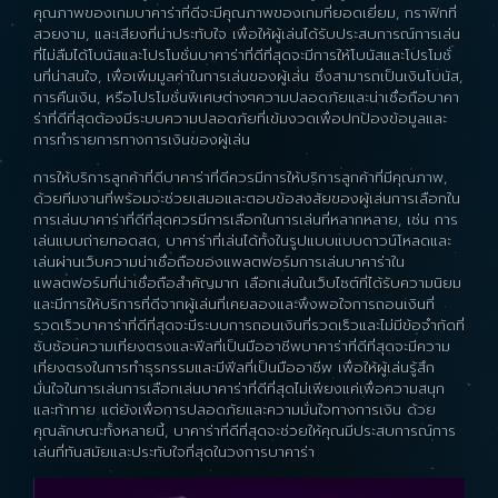
คุณภาพของเกมบาคาร่าที่ดีจะมีคุณภาพของเกมที่ยอดเยี่ยม, กราฟิกที่
สวยงาม, และเสียงที่น่าประทับใจ เพื่อให้ผู้เล่นได้รับประสบการณ์การเล่น
ที่ไม่ลืมได้โบนัสและโปรโมชั่นบาคาร่าที่ดีที่สุดจะมีการให้โบนัสและโปรโมชั่
นที่น่าสนใจ, เพื่อเพิ่มมูลค่าในการเล่นของผู้เล่น ซึ่งสามารถเป็นเงินโบนัส,
การคืนเงิน, หรือโปรโมชั่นพิเศษต่างๆความปลอดภัยและน่าเชื่อถือบาคา
ร่าที่ดีที่สุดต้องมีระบบความปลอดภัยที่เข้มงวดเพื่อปกป้องข้อมูลและ
การทำรายการทางการเงินของผู้เล่น
การให้บริการลูกค้าที่ดีบาคาร่าที่ดีควรมีการให้บริการลูกค้าที่มีคุณภาพ,
ด้วยทีมงานที่พร้อมจะช่วยเสมอและตอบข้อสงสัยของผู้เล่นการเลือกใน
การเล่นบาคาร่าที่ดีที่สุดควรมีการเลือกในการเล่นที่หลากหลาย, เช่น การ
เล่นแบบถ่ายทอดสด, บาคาร่าที่เล่นได้ทั้งในรูปแบบแบบดาวน์โหลดและ
เล่นผ่านเว็บความน่าเชื่อถือของแพลตฟอร์มการเล่นบาคาร่าใน
แพลตฟอร์มที่น่าเชื่อถือสำคัญมาก เลือกเล่นในเว็บไซต์ที่ได้รับความนิยม
และมีการให้บริการที่ดีจากผู้เล่นที่เคยลองและพึงพอใจการถอนเงินที่
รวดเร็วบาคาร่าที่ดีที่สุดจะมีระบบการถอนเงินที่รวดเร็วและไม่มีข้อจำกัดที่
ซับซ้อนความเที่ยงตรงและฟีลที่เป็นมืออาชีพบาคาร่าที่ดีที่สุดจะมีความ
เที่ยงตรงในการทำธุรกรรมและมีฟีลที่เป็นมืออาชีพ เพื่อให้ผู้เล่นรู้สึก
มั่นใจในการเล่นการเลือกเล่นบาคาร่าที่ดีที่สุดไม่เพียงแค่เพื่อความสนุก
และท้าทาย แต่ยังเพื่อการปลอดภัยและความมั่นใจทางการเงิน ด้วย
คุณลักษณะทั้งหลายนี้, บาคาร่าที่ดีที่สุดจะช่วยให้คุณมีประสบการณ์การ
เล่นที่ทันสมัยและประทับใจที่สุดในวงการบาคาร่า