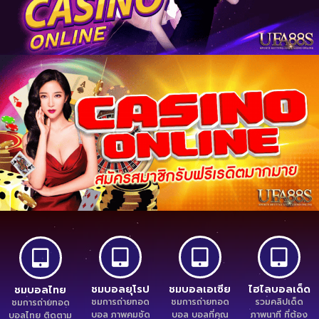
ชมบอลยุโรป
ชมบอลเอเซีย
ไฮไลบอลเด็ด
ชมบอลไทย
ชมการถ่ายทอด
ชมการถ่ายทอด
รวมคลิปเด็ด
ชมการถ่ายทอด
บอล ภาพคมชัด
บอล บอลที่คุณ
ภาพนาที ที่ต้อง
บอลไทย ติดตาม