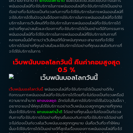
มีความยากลำบาก
แทงบอลค่าน้ำดี
แม้แต่นิดเดียวไม่ได้ใช้บริการในการ
พนันออนไลน์ที่จะใช้บริการในการพนันออนไลน์ที่จะใช้บริการได้เป็นอย่าง
ดีอย่างที่จะไม่ต้องเป็นกังวลกับการที่จะได้ใช้บริการในการพนันออนไลน์ที่
จะใช้บริการได้ในปัจจุบันนี้ต้องการใช้บริการในการพนันออนไลน์ที่จะได้ใช้
บริการในการเว็บไหนดีที่จะใช้บริการในการพนันออนไลน์ที่จะใช้บริการได้
อย่างที่คุณน่าสนใจและต้องการที่จะใช้บริการได้เป็นอย่างดีมีกิจกรรมการ
พนันออนไลน์ที่จะได้ใช้บริการในการพนันออนไลน์ที่ใช้บริการกับการที่
หลายคนนั้นมีคำถามว่าเว็บไหนดีที่นักพนันทุกคนจะสามารถที่จะได้ใช้
บริการได้อย่างที่คุณน้าสนใจและใช้บริการได้อย่างที่คุณนะสนใจกับการที่
จะได้ใช้บริการในการ
เว็บพนันบอลโลกวันนี้ คืนค่าคอมสูงสุด
0.5 %
เว็บพนันบอลโลกวันนี้
พนันออนไลน์ที่จะใช้บริการได้เป็นอย่างดีกับ
กิจกรรมการพนันออนไลน์ที่จะใช้บริการได้โดยที่จะไม่ต้องเป็นกังวลหรือมี
ความยากลำบาก
แทงบอลชุด
อีกต่อไปในการใช้บริการได้ในปัจจุบันนี้เรา
อยากจะแนะนำให้คุณได้ใช้บริการอย่างเว็บพนันบอลถูกกฎหมายที่ทุกคน
นั้นจะได้ใช้บริการ
แทงบอลค่าน้ำดี
ได้อย่างที่คุณนั้นจะไม่ต้องเป็นกังวล
กับการที่จะใช้บริการได้อย่างที่คุณชื่นชอบกับการที่จะใช้บริการได้อย่างที่
จะไม่ต้องเป็นกังวลในเว็บพนันบอลถูกกฎหมาย นั่นคือเว็บที่จะทำให้คน
นั้นจะได้ใช้บริการได้เป็นอย่างดีที่สุดในเรื่องของการพนันออนไลน์ที่จะได้