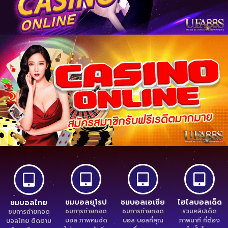
ชมบอลยุโรป
ชมบอลเอเซีย
ไฮไลบอลเด็ด
ชมบอลไทย
ชมการถ่ายทอด
ชมการถ่ายทอด
รวมคลิปเด็ด
ชมการถ่ายทอด
บอล ภาพคมชัด
บอล บอลที่คุณ
ภาพนาที ที่ต้อง
บอลไทย ติดตาม