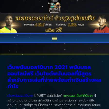
เว็บพนันบอล10บาท 2021 พนันบอล
ออนไลน์ฟรี เว็บไซต์พนันบอลที่มีสูตร
สำหรับการเล่นที่ง่ายพร้อมทำเงินสร้างผล
กำไร
เว็บพนันบอล10บาท
UFABET เป็นเว็บไซต์
แทงบอล ขั้นต่ํา10บาท
ที่
สร้างความน่าวางใจและสร้างวิถีทางสร้างรายได้จากการพนันคาสิโน
ออนไลน์ได้มากที่สุด วันนี้เราจะมากมายล่าวถึงการเล่นคาสิโนออนไลน์กับ