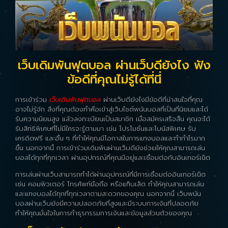
เว็บเดิมพันฟุตบอล ผ่านเว็บดียังไง ฟัง
ข้อดีที่คุณไม่รู้ได้ที่นี่
การเข้าร่วม
เว็บเดิมพันฟุตบอล
ผ่านเว็บดียังไงมีข้อดีที่น่าสนใจที่คุณ
อาจไม่รู้จัก สิ่งที่คุณต้องทำคือเข้าสู่เว็บไซต์พนันบอลที่เป็นที่นิยมและได้
รับความนิยมสูง แล้วลงทะเบียนเป็นสมาชิก เมื่อสมัครเสร็จสิ้น คุณจะได้
รับสิทธิพิเศษที่ไม่มีใครจะรู้ตามมา เช่น โปรโมชั่นและโบนัสพิเศษ รับ
เครดิตฟรี และอื่น ๆ ที่ทำให้คุณมีโอกาสในการแทงบอลและทำกำไรมาก
ขึ้น นอกจากนี้ การเข้าร่วมเดิมพันผ่านเว็บดียังช่วยให้คุณสามารถเล่น
บอลได้ทุกที่ทุกเวลา ผ่านอุปกรณ์ที่คุณมีอยู่และเชื่อมต่อกับอินเทอร์เน็ต
การเล่นผ่านเว็บสามารถทำได้ผ่านอุปกรณ์ที่มีการเชื่อมต่ออินเทอร์เน็ต
เช่น คอมพิวเตอร์ โทรศัพท์มือถือ หรือแท็บเล็ต ทำให้คุณสามารถเล่น
และแทงบอลได้ทุกที่ทุกเวลาตามสะดวกของคุณ นอกจากนี้ เว็บพนัน
บอลผ่านเว็บยังมีความปลอดภัยที่สูงและมีระบบการเงินที่ปลอดภัย
ทำให้คุณมั่นใจในการทำธุรกรรมการเงินและข้อมูลส่วนตัวของคุณ