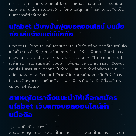
มากกว่าเดิม ที่สำคัญยังมีเงินไปสังสรรค์หลังจากจบเกมการแข่งขันอีก
ด้วย เพราะฉะนั้นการเดิมพันให้ได้ทั้งความสนุกและกำไรลูกเตะมุมก็จะเป็น
หนทางทำกำไรที่น่าสนใจ
ufabet เว็บพนันฟุตบอลออนไลน์ บนมือ
ถือ เล่นง่ายแค่มีมือถือ
ufabet บนมือถือ เล่นพนันง่ายมาก แค่มีมือถือเครื่องเดียวก็เล่นพนันได้
แล้วทั้ง การเดิมพันออนไลน์ และการทำงานที่ช่วยเพิ่มทางเลือกกับการ
เล่นพนัน แบบโดยไม่ต้องกังวล อยากเล่นตอนไหนก็ได้ โดยมีทางเข้าไว้
ใช้สำหรับการเข้าเดิมพันจำนวนมาก เพื่อความสะดวกในการเข้าเว็บพนัน
ออนไลน์ สำรับสมาชิกทุกท่านไม่ว่าจะเป็นสมาชิกเก่าหรือพึ่งจะเข้ามา
สมัครลองลองเล่นก็ตามแต่ เว็บคาสิโนออนไลน์ของเรายินดีให้บริการ
ไม่ว่าจะเป็นระบบ ถอนเงินหรือการฝากเงินเราก็พร้อมยินดีที่จะบริการ
ตลอด 24 ชั่วโมง
สาเหตุใดเราถึงแนะนำให้เลือกสมัคร
ufabet เว็บแทงบอลออนไลน์ผ่า
นมือถิอ
-รูปแบบมีเสถียรภาพ
ซึ่งจะต้องมีรูปแบบการพนันที่ได้มาตรฐาน การพนันที่ได้มาตรฐานคือ มี