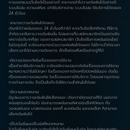
การออกแบบเว็บไซต์เป็นอย่างดี สามารถเข้าไปวางเดิมพันได้อย่างดี
ระบบไม่ล่ม ความเสถียร เข้าใช้บริการง่าย ระบบไม่ล่ม ใช้บริการได้ตลอด
24 ชั่วโมง
-สามารถวางเดิมพันได้ตลอด
เรียกได้ว่าพนันตลอด 24 ชั่วโมงก็ว่าได้ หากเว็บไซต์ใดๆก็ตาม ที่มีการ
จำกัดเวลาในการวางเดิมพันนั้น ไม่สมควรที่จะสมัครสมาชิกเป็นอย่างยิ่ง
เพราะข้อดีมากที่สุด ของการสมัครสมาชิก เว็บไซต์ในการพนันออนไลน์
ในปัจจุบันนี้ จะต้องสามารถร่วมวางเดิมพันได้ตลอด ไม่มีการจำกัดเวลา
เลือกเวลาได้ตามความต้องการ ดึกดื่นค่อนคืนหรือเช้าตรู่ก็ได้
-มีความปลอดภัยในเรื่องของการใช้งาน
เมื่อเข้ามาใช้บริการแล้ว จะต้องมีความปลอดภัยในเรื่องของการใช้งาน
หมายความว่าไม่มีปัญหา ในเรื่องของการโกงหรือปิดหนีนั่นเอง ดังนั้น
เรื่องของความปลอดภัย ในเรื่องของการใช้บริการ โดยเฉพาะธุรกรรม
ทางด้านการเงิน จึงเป็นสิ่งที่จะไม่ให้ความสำคัญไม่ได้เลย
-มีความหลากหลาย
มีรูปแบบการวางเดิมพันให้เลือกเยอะ เรียกว่ามีทุกอย่างก็ได้ นอกจาก
พนันฟุตบอลได้แล้ว ยังสามารถพนันเกมกีฬาชนิดอื่นๆได้หมด ทั้ง
วอลเลย์บอล บาสเกตบอล ฮอกกี้ แบตมินตัน และเกมอื่นๆ ก็สามารถ
เลือกเดิมพันได้
-มีโปรโมชั่นและมีโบนัสที่หลากหลาย
โปรโมชั่นและโบนัส จะต้องไม่ใช่โปรโมชั่นและโบนัส ในการสมัครสมาชิก