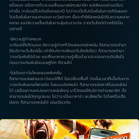
ครั้งแรก หรือการที่จะชวนเพื่อนมาสมัครสมาชิก แต่เพียงอย่างเดียว
เท่านั้น จะต้องมีโปรโมชั่นตลอดปี ไม่ว่าจะเป็นโปรโมชั่นในการเทิร์นยอด
โปรโมชั่นในการแจกของรางวัลต่างๆ ซึ่งจะทำให้นักพนันได้รับความหลาก
หลาย และมีความตื่นเต้นในการลุ้นรับรางวัล จากเว็บไซต์ต่างๆได้เป็น
อย่างดี
-มีความรู้ต่างๆแจก
จะต้องมีทีเด็ดบอล มีความรู้ต่างๆไว้คอยแจกนักพนัน ให้สามารถเข้ามา
ใช้บริการเว็บไซต์นั้น เข้าใช้บริการเพียงเว็บไซต์เดียว ก็สามารถเข้ามา
วางเดิมพันได้ด้วย และศึกษาหาความรู้เพื่อนำมาประกอบการตัดสินใจ
ก่อนวางเดิมพันในบอลคู่ใดๆ ก็ตามได้
-ไม่ต้องดาว์นโหลดแอพพิเคชั่น
ก็สามารถเล่นผ่านบราว์เซอร์ก็ได้ ไม่เปลืองพื้นที่ ดังนั้นเวลาที่เบื่อกับการ
วางเดิมพันเกมกีฬาชนิด ในแบบเดิมๆแล้ว ก็สามารถเล่นคาสิโนออนไลน์
ได้ เสมือนการยกบ่อนการพนันใหญ่ มาไว้คอยให้บริการท่านสมาชิก จึง
สามารถเล่นได้ทุกรูปแบบ ไม่ว่าจะเป็นบาคาร่า แบล็คแจ็ค ไฮโลหรือเสือ
มังกร ก็สามารถพนันได้ เช่นเดียวกัน