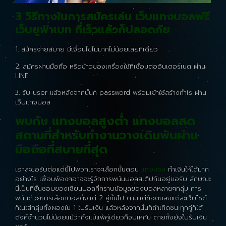
3 วิธีทางในการสมัครเล่น เว็บแทงบอลฟรี
เว็บยูฟ่าเบท ที่เร็วแล้วก็ปลอดภัย
1. สมัครง่ายสบาย มีเงื่อนไขไม่มากไม่น้อยเลยทีเดียว
2. สมัครผ่านมือถือ หรือข้าวของเครื่องใช้ที่เชื่อมต่ออินเตอร์เนต ผ่าน
LINE
3. รับ user แล้วหลังจากนั้นก็ password พร้อมเข้าใช้สร้างกำไร ผ่าน
เว็บแทงบอล
พบกับ แทงบอลสูงต่ำ แทงบอลสด
สถานที่สำหรับทำงานวางเดิมพันผ่าน
มือถือที่สบายที่สุด
เอาละขอรับต่อแต่นี้ไปพวกเราจะเลือกขั้นตอน
แทงบอล
ทำเงินให้ได้มาก
อย่างไร เพื่อนพ้องๆอาจจะรู้จักการพนันบอลสเต็ปกันอยู่ขอรับ ลักษณะ
นี้เป็นที่ชื่นชอบของเซียนบอลที่ทราบข้อมูลของบอลหลายๆกลุ่ม การ
พนันด้วยการเลือกบอลตั้งแต่ 2 คู่ขึ้นไป ตามแต่ข้อตกลงแต่ละเว็บไซต์
ก็ในใส่กลุ่มทั้งผองใน 1 ใบรับเงิน แล้วหลังจากนั้นก็ถ้าเกิดชนะทุกคู่ก็ได้
ตังค์จำนวนไม่น้อยแม้ว่าถึงแม้แพ้คู่เดียวก็จบเห่กัน ตายทั้งยังใบรับเงิน