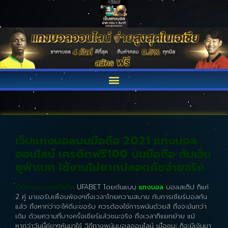
เว็บแทงบอลบนมือถือ 2021 แทงบอล
ออนไลน์ เครดิตฟรี100 บนมือถือ กับเว็บ
ยูฟ่าเบท ใช้งานไม่ยากปลอดภัยจ่ายจริง
เว็บแทงบอลบนมือถือ
UFABET โดยต้นแบบ
แทงบอล
บอลสเต็ป ก็แค่
2 คู่ มาขอรับเพื่อนพ้องๆถึงเวลาโกยความสบาย กับการเชียร์บอลกัน
แล้ว ถึงหากว่าจะให้ดีนะขอรับ ควรต้องใช้การพนันด้วยสิ ถึงจะมันกว่า
เดิม ด้วยความที่บางครั้งเชียร์แล้วชนะจริง ถึงเวลาก็แยกย้าย แม้
หากว่าวันนี้คู่ขาๆหันมาใช้ วิถีทางพนันบอลออนไลน์ เมื่อชนะ ก็จะมีเงินมา