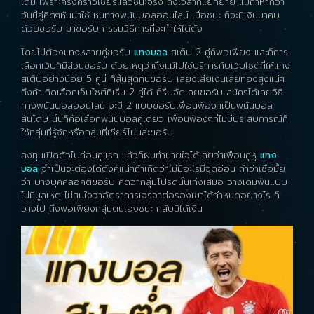
เดิม เพราะครั้งคราวเชียร์แล้วชนะจริง ถึงเวลาก็แยกย้าย แม้ถ้าหากว่า
วันนี้คู่คิดๆหันมาใช้ หนทางพนันบอลออนไลน์ เมื่อชนะ ก็จะมีเงินมาคบ
ด้วยขอรับ มาขอรับ กรรมวิธีการที่จะทำให้ได้ตัง
โดยไม่ต้องแทงหลายคู่ขอรับ
แทงบอล
สเต็ป 2 คู่ก็พอเพียง และก็การ
เลือกเว็บก็มีส่วนขอรับ ด้วยเหตุว่าถึงแม้ไปใช้บริการกับเว็บไซต์ที่ให้แทง
สเต็ปอย่างน้อย 5 คู่นี่ ก็สิ้นสุดกันขอรับ เสี่ยงเสียเงินเสียทองสูงแน่ๆ
ถึงถ้าเกิดเลือกเว็บไซต์ที่เริ่ม 2 คู่ได้ ก็รีบจัดเลยขอรับ สมัครได้เลยวิธี
ทางพนันบอลออนไลน์ จะมี 2 แบบขอรับเพื่อนพ้องๆเป็นพนันบอล
สันโดษ นั้นก็คือเลือกพนันบอลคู่เดียว เพื่อนพ้องๆที่ไม่มีประสบการณ์ก็
ใช้กลุ่มที่รู้จักหรือกลุ่มที่เชียร์โน่นล่ะขอรับ
ลงทุนเปิดตัวไปก่อนคู่แรก แล้วก็ผมทำนายใจได้เลยว่าเพื่อนคู่หู
แทง
บอล
จำเป็นจะต้องได้ตังค์แน่ๆถ้าเกิดว่าไม่มีอะไรมีจุดอ่อน ถ้าว่าเชื่อมั้ย
ว่า บางบุคคลอคติขอรับ คิดว่ากลุ่มโปรดนั้นเก่งเสมอ วางเดิมพันแบบ
ไม่มีมูลเหตุ ไม่สนใจว่าอัตราการเจรจาต่อรองเขาได้กำหนดอย่างไร ก็
วางไป ถึงพอเพียงกลุ่มตนเองชนะ กลับมิได้เงิน