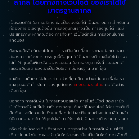
สากล โดยทางทางเว็บไซต์ ของเราได้ใช้
มาตรฐานสากล
เป็นระบบที่ใช้ ในการบริการ และเป็นรองรับที่ดี เป็นอย่างมาก สำหรับคน
ที่ต้องการ จะลงทุนดังนั้น การลงทุนกับเราจะเป็น การลงทุนที่ดี และมี
ประสิทธิภาพ หากคุณต้อง การที่จะหา เว็บไซต์ที่ดีใน การลงทุนในการ
แทงบอล
ถึงตอนนี้แล้ว ก็บอกได้เลย ว่าเราเป็นเว็บ ที่สามารถตอบโจทย์ ตอบ
สนองความต้องการ ตรงจุดนี้กับคุณ ได้เป็นอย่างดี และมั่นใจได้ว่า จะ
ไม่ทำให้ คุณนั้นผิดหวัง อย่างแน่นอน ในการลงทุน ครั้งนี้ และบอกได้
เลยว่าเว็บไซต์ ของเราเป็นเว็บไซต์ ที่มีมาตรฐาน มากที่สุด
และมีความมั่นคง ไม่อันตราย อย่างที่คุณคิด อย่างแน่นอน เชื่อใจเรา
และคุณจะได้ กำไรใน การลงทุนกับการ
แทงบอลออนไลน์
ต่อได้อย่าง
เต็มที่ที่สุด
นอกจาก การเดิมพัน ในการแทงบอลแล้ว ภายในเว็บไซต์ ของเรายัง
เปิดโอกาสให้ คนที่เข้ามาทำ การลงทุน กับคาสิโนออนไลน์ ได้อย่างเต็มที่
อีกด้วยและมีความบันเทิงมากที่สุด ไม่ว่าจะเป็น เกมต่างๆ ในคาสิโน แล้ว
ก็มีความปลอดภัย ให้คุณได้เข้ามา ใช้งานได้ เป็นอย่างดี หากคุณ สนใจ
หรือ กำลังมองหาเว็บ ที่รวบรวม เอาทุกอย่าง ในการเดิมพัน มาไว้ที่
เดียวกัน แล้วก็บอกเลยว่า เว็บไซต์ของเรานั้น เป็นเว็บไซต์ ทางเลือกที่