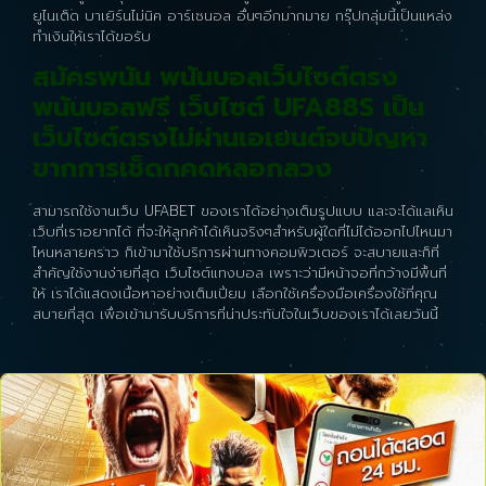
ยูไนเต็ด บาเยิร์นไม่นิค อาร์เซนอล อื่นๆอีกมากมาย กรุ๊ปกลุ่มนี้เป็นแหล่ง
ทำเงินให้เราได้ขอรับ
สมัครพนัน พนันบอลเว็บไซต์ตรง
พนันบอลฟรี เว็บไซต์ UFA88S เป็น
เว็บไซต์ตรงไม่ผ่านเอเยนต์จบปัญหา
ขากการเช็ดกคดหลอกลวง
สามารถใช้งานเว็บ UFABET ของเราได้อย่างเต็มรูปแบบ และจะได้แลเห็น
เว็บที่เราอยากได้ ที่จะให้ลูกค้าได้เห็นจริงๆสำหรับผู้ใดที่ไม่ได้ออกไปไหนมา
ไหนหลายคราว ก็เข้ามาใช้บริการผ่านทางคอมพิวเตอร์ จะสบายและก็ที่
สำคัญใช้งานง่ายที่สุด เว็บไซต์แทงบอล เพราะว่ามีหน้าจอที่กว้างมีพื้นที่
ให้ เราได้แสดงเนื้อหาอย่างเต็มเปี่ยม เลือกใช้เครื่องมือเครื่องใช้ที่คุณ
สบายที่สุด เพื่อเข้ามารับบริการที่น่าประทับใจในเว็บของเราได้เลยวันนี้