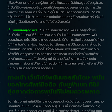
เพื่อนพ้องๆบางทีอาจจะรู้จักการเดิมพันบอลสเต็ปกันอยู่ขอรับ รูปแบบ
นี้เป็นที่พึงพอใจของเซียนบอลที่รู้ข้อมูลของบอลหลายๆกรุ๊ป การเดิม
พันด้วยการเลือกบอลตั้งแต่ 2 คู่ขึ้นไป ตามแต่กติกาแต่ละเว็บ ก็ในใส่
กรุ๊ปทั้งสิ้นใน 1 ใบรับเงิน และจากนั้นก็ถ้าชนะทุกคู่ก็ได้ตังค์หลายชิ้นถึงแม้
แม้แพ้คู่เดียวก็จบเห่กัน ตายทั้งใบรับเงินขอรับ
เว็บพนันบอลสูงต่ำฟรี
เว็บแทงบอลฟรีเครดิต พนันบอลสูงต่ำฟรี
เว็บไซต์พนันบอล168 แทงบอล ออนไลน์ พนันบอลเครดิตฟรี พนัน
บอลเล่นอย่างไร วิธีทางแทงบอลออนไลน์กับการเดิมพันบอลสเต็ปที่ผม
ใช้ก็ก็แค่ไม่เกิน 2 คู่พอเพียงขอรับ เลือกเอากรุ๊ปป้อมใจมากๆย้ำขอรับ
ว่าล้นหลามๆอย่าไปเลือกกรุ๊ปที่ใกล้เคียงล่ะ เพราะเหตุว่าอาจพลาดได้
แล้วก็ให้มองดูอัตราการเจรจาต่อรองพร้อม จากที่กล่าวข้างต้นด้วย
บางทีแทงบอลรองก็ได้ขอรับ แม้ มีความเห็นว่าราคาต่อมันห่างกัน
จำนวนมาก ส่วนกรุ๊ปก็อาจใช้กรุ๊ปดังๆที่มีการเตะหลายครั้ง หรือกรุ๊ปที่มี
นักเตะซุปเปอร์สตาร์ก็ดีแล้วขอรับ
ทางเข้า เว็บไซต์พนันบอลสันโดษ พนัน
บอลโทรศัพท์มือถือ กับยูฟ่าเบท ที่ไม่
ยุ่งยากต่อการพนันที่ไม่สมควรพลาด
รับกำไรแน่ๆแน่ แม้ใช้วิธีทางแทงบอลออนไลน์เว็บไซต์แทงบอล โดยแทง
บอลสเต็ปที่ไม่เกิน 2 คู่ ผมเองก็เล่นรูปแบบนี้ ซึ่งแต่ละครั้งก็อาจ 2 คู่
บ้าง 3 คู่บ้าง สุดความสามารถก็ 4 คู่ ยกตัวอย่างเช่น ลิเวอร์พูล แมน