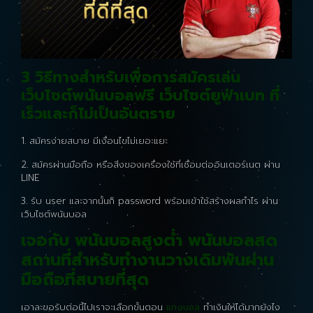
3 วิธีทางสำหรับเพื่อการสมัครเล่น
เว็บไซต์พนันบอลฟรี เว็บไซต์ยูฟ่าเบท ที่
เร็วและก็ไม่เป็นอันตราย
1. สมัครง่ายสบาย มีเงื่อนไขไม่เยอะแยะ
2. สมัครผ่านมือถือ หรือสิ่งของเครื่องใช้ที่เชื่อมต่ออินเตอร์เนต ผ่าน
LINE
3. รับ user และจากนั้นก็ password พร้อมเข้าใช้สร้างผลกำไร ผ่าน
เว็บไซต์พนันบอล
เจอกับ พนันบอลสูงต่ำ พนันบอลสด
สถานที่สำหรับทำงานวางเดิมพันผ่าน
มือถือที่สบายที่สุด
เอาละขอรับต่อนี้ไปเราจะเลือกขั้นตอน
แทงบอล
ทำเงินให้ได้มากยังไง