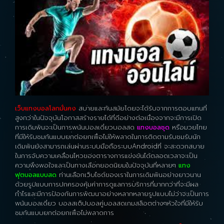
เว็บแทงบอลโลกมั่นคง
สบายและทันสมัยโดยจะได้รับจากการตอบแทนที่
สูงกว่าในปัจจุบันโอกาสสร้างรายได้ที่ดีอย่างต่อเนื่องจากจะมีการเปิด
การเดิมพันจะเป็นการพนันบอลเดี่ยวบอลสด
แทงบอลชุด
หรือมวยไทย
ที่มีให้รับชมกันแบบยกต่อยกเพื่อไม่ให้พลาดในการติดตามรับชมรับนัก
เดิมพันยังสามารถเล่นผ่านระบบมือถือระบบAndroidที่ จะสะดวกสบาย
ในการจับความเคลื่อนไหวของตารางการแข่งขันได้ตลอดเวลาจะเป็น
ความพึงพอใจและเป็นทางเลือกยอดนิยมในปัจจุบันที่หลายๆ
แทง
ฟุตบอลแบบสด
ท่านเลือกเว็บไซต์ของเราในการเดิมพันอย่างยาวนาน
ด้วยรูปแบบการปกครองคุ้มค่าการดูแลการบริการที่มากกว่าที่จะมีผล
กำไรและมีการป้องกันการพัฒนาอย่างหลากหลายรูปแบบไม่ว่าจะเป็นการ
พนันบอลเดี่ยว บอลสเต็ปบอลคู่บอลสดเกมสล็อตต่างๆหัวใจที่มีให้รับ
ชมกันแบบยกต่อยกเพื่อไม่พลาดการ