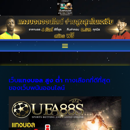
เว็บ
แทงบอล สูง ต่ํา
ทางเลือกที่ดีที่สุด
ของเว็บพนันออนไลน์