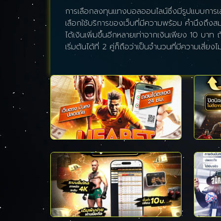
การเลือกลงทุนแทงบอลออนไลน์ซึ่งมีรูปแบบการเล่น
เลือกใช้บริการของเว็บที่มีความพร้อม คำนึงถึงสมา
ได้เงินเพิ่มขึ้นอีกหลายเท่าจากเงินเพียง 10 บาท
เริ่มต้นได้ที่ 2 คู่ก็ถือว่าเป็นจำนวนที่มีความเสี่ยง