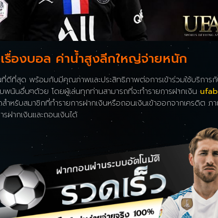
รื่องบอล ค่าน้ำสูงลีกใหญ่จ่ายหนัก
ที่ดีที่สุด พร้อมกับมีคุณภาพและประสิทธิภาพต่อการเข้าร่วมใช้บริการ
็บพนันอื่นๆด้วย โดยผู้เล่นทุกท่านสามารถที่จะทำรายการฝากเงิน
ufab
มดสำหรับสมาชิกที่ทำรายการฝากเงินหรือถอนเงินเข้าออกจากเครดิต ภา
ารฝากเงินและถอนเงินได้