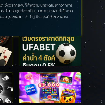
 ซึ่งวิธีการเล่นก็ทำความเข้าใจได้ไม่ยากจากการ
งการเล่นบอลชุดถือว่าเป็นแนวทางการเล่นที่มีโอกาส
นวนคู่บอลมากกว่า 1 คู่ ซึ่งแบบที่เลือกสามารถ