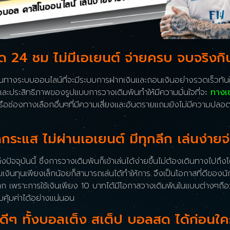
ด 24 ชม ไม่มีเอเยนต์ จ่ายครบ จบจริงกิ
ทางระบบออนไลน์ที่จะมีระบบการฝากเงินและถอนเงินอย่างรวดเร็วทันใจแบบน
พและประสิทธิภาพของรูปแบบการวางเดิมพันทำให้มีความมั่นใจที่จะ
ทางเข
หรือช่องทางเลือกอื่นๆที่มีความเสี่ยงและอันตรายแถมยังไม่มีความปลอดภั
ระแส ไม่ผ่านเอเยนต์ มีทุกลีก เล่นง่ายจ
ัจจุบันนี้ ซึ่งการวางเดิมพันก็เข้าเล่นได้ง่ายขึ้นไม่ต้องเดินทางไปถ
บเงินทุนเพียงเล็กน้อยก็สามารถเล่นได้ทำให้การ จึงเป็นโอกาสที่ดีของน
มาก เพราะการใช้เงินเพียง 10 บาทได้มีโอกาสวางเดิมพันในแบบต่างๆถือว่
มคุ้มค่าได้อย่างแน่นอน
ีๆ ทั้งบอลเต็ง สเต็ป บอลสด ได้ก่อนใ