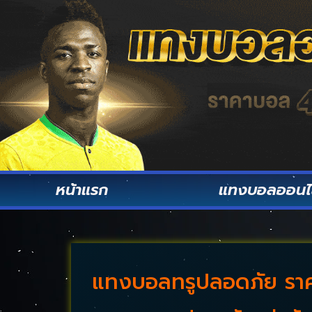
หน้าแรก
แทงบอลออนไ
แทงบอลทรูปลอดภัย ราคาบ