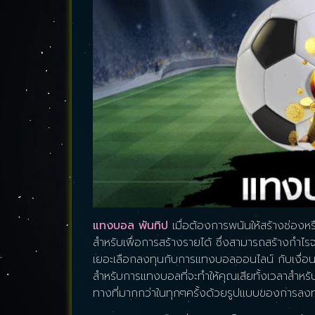
แทงบอล
พันทิป
เมื่อต้องการพนันให้สร้างช่องห
สำหรับเพื่อการสร้างรายได้ ซึ่งสามารถสร้างกำไร
เยอะเลือกลงทุนกับการแทงบอลออนไลน์ กับเงื่อนไข
สำหรับการแทงบอลที่จะทำให้คุณเสียทั้งเวลาสำหรั
ทางที่มากกว่าในทุกๆครั้งด้วยรูปแบบของการลง