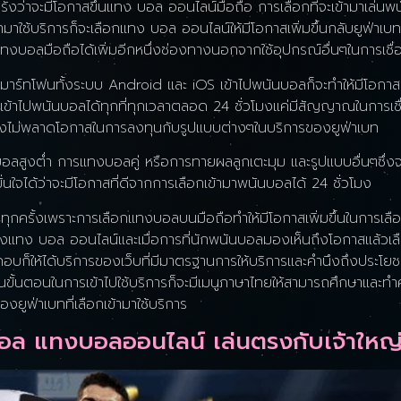
ครั้งว่าจะมีโอกาสขึ้นแทง บอล ออนไลน์มือถือ การเลือกที่จะเข้ามาเล
เข้ามาใช้บริการก็จะเลือกแทง บอล ออนไลน์ให้มีโอกาสเพิ่มขึ้นกลับยูฟ่
าแทงบอลมือถือได้เพิ่มอีกหนึ่งช่องทางนอกจากใช้อุปกรณ์อื่นๆในการเช
สมาร์ทโฟนทั้งระบบ Android และ iOS เข้าไปพนันบอลก็จะทำให้มีโอกาส
้าไปพนันบอลได้ทุกที่ทุกเวลาตลอด 24 ชั่วโมงแค่มีสัญญาณในการเชื่อม
ื่องไม่พลาดโอกาสในการลงทุนกับรูปแบบต่างๆในบริการของยูฟ่าเบท
ูงต่ำ การแทงบอลคู่ หรือการทายผลลูกเตะมุม และรูปแบบอื่นๆซึ่งจะ
่นใจได้ว่าจะมีโอกาสที่ดีจากการเลือกเข้ามาพนันบอลได้ 24 ชั่วโมง
ครั้งเพราะการเลือกแทงบอลบนมือถือทำให้มีโอกาสเพิ่มขึ้นในการเลือก
งแทง บอล ออนไลน์และเมื่อการที่นักพนันบอลมองเห็นถึงโอกาสแล้วเลือก
บก็ให้ได้บริการของเว็บที่มีมาตรฐานการให้บริการและคำนึงถึงประโยชน์
ะเป็นขั้นตอนในการเข้าไปใช้บริการก็จะมีเมนูภาษาไทยให้สามารถศึกษาและ
งยูฟ่าเบทที่เลือกเข้ามาใช้บริการ
บอล แทงบอลออนไลน์ เล่นตรงกับเจ้าใหญ