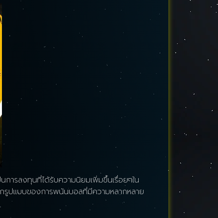
นการลงทุนที่ได้รับความนิยมเพิ่มขึ้นเรื่อยๆใน
เลือกรูปแบบของการพนันบอลที่มีความหลากหลาย