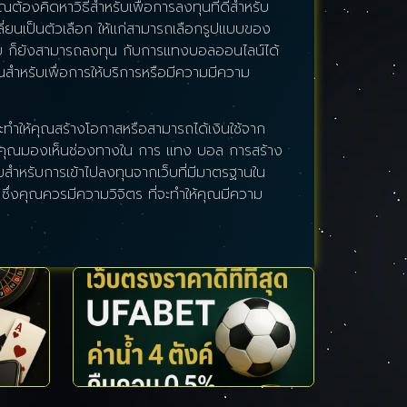
้องคิดหาวิธีสำหรับเพื่อการลงทุนที่ดีสำหรับ
ยนเป็นตัวเลือก ให้แก่สามารถเลือกรูปแบบของ
่าย ก็ยังสามารถลงทุน กับการแทงบอลออนไลน์ได้
านสำหรับเพื่อการให้บริการหรือมีความมีความ
จะทำให้คุณสร้างโอกาสหรือสามารถได้เงินใช้จาก
รที่คุณมองเห็นช่องทางใน การ แทง บอล การสร้าง
สำหรับการเข้าไปลงทุนจากเว็บที่มีมาตรฐานใน
น ซึ่งคุณควรมีความวิจิตร ที่จะทำให้คุณมีความ