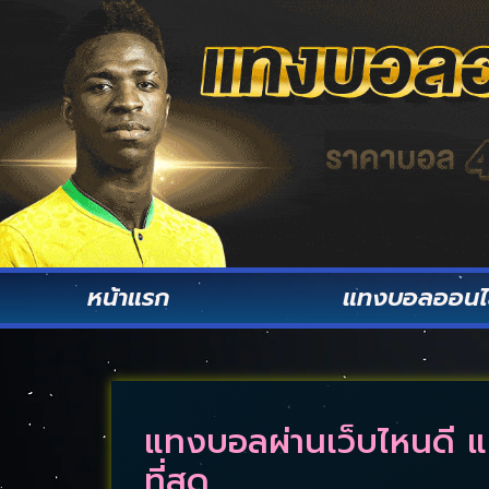
หน้าแรก
แทงบอลออนไ
แทงบอลผ่านเว็บไหนดี แ
ที่สุด