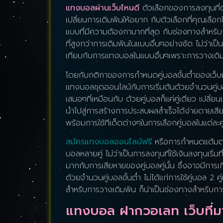
แทงบอลผ่านเว็บไหนดี
ตัวเลือกของการลงทุนที่ต้อ
เปลี่ยนการเดิมพันให้อยาก กับตัวเลือกที่คุณเลือ
แบบที่มีความต้องกามากที่สุด กับช่องทางสำหรับ
ที่สูงกว่าการเดิมพันในแบบอื่นๆอย่างชัด ไม่ว่าเป
เทียบกับการแทงบอลในแบบอื่นๆเพราะการวางเดิมพันผ
โดยกับกติกาของการกำหนดคู่บอลขั้นต่ำของเว็บแท
แทงบอลชุดออนไลน์กับการเริ่มต้นด้วยจำนวนคู่บอลในอ
เสมอๆที่เหมือนกับ ด้วยคู่บอลก็แค่คู่เดียว เปลี่
นำไปสู่การสร้างการประสบผลสำเร็จได้ง่ายดายเสียยิ่
พร้อมการใช้ทีเด็ดต่างๆในการเลือกคู่บอลในแต่ละ
สมัครแทงบอลออนไลน์ฟรี
หรือการกำหนดแต้มต่อเพ
บอลหลายคู่ ไม่ว่าเป็นการลงทุนที่ใช้เงินลงทุนเริ่
มากกับการเสียหายของคู่บอลคู่นั้น ซึ่งอาจมีการเ
ด้วยจำนวนคู่บอลขั้นต่ำ ไม่ได้แก่การใช้คู่บอล 2 คู
สำหรับการวางเดิมพัน ก็น่าเป็นช่องทางสำหรับการ
แทงบอล
ฝากวอเลท เว็บที่ม