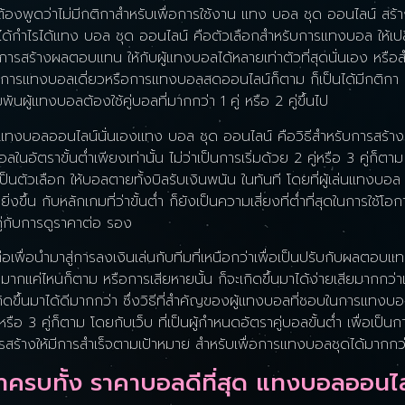
งพูดว่าไม่มีกติกาสำหรับเพื่อการใช้งาน แทง บอล ชุด ออนไลน์ สร้างเงื่อน
กได้กำไรได้แทง บอล ชุด ออนไลน์ คือตัวเลือกสำหรับการแทงบอล ให้เปลี่
การสร้างผลตอบแทน ให้กับผู้แทงบอลได้หลายเท่าตัวที่สุดนั่นเอง หร
็นการแทงบอลเดี่ยวหรือการแทงบอลสดออนไลน์ก็ตาม ก็เป็นได้มีกติกา เพื่
ู้แทงบอลต้องใช้คู่บอลที่มากกว่า 1 คู่ หรือ 2 คู่ขึ้นไป
งบอลออนไลน์นั่นเองแทง บอล ชุด ออนไลน์ คือวิธีสำหรับการสร้างการบ
ัตราขั้นต่ำเพียงเท่านั้น ไม่ว่าเป็นการเริ่มด้วย 2 คู่หรือ 3 คู่ก็ตาม
ยนเป็นตัวเลือก ให้บอลตายทั้งบิลรับเงินพนัน ในทันที โดยที่ผู้เล่นแทง
งขึ้น กับหลักเกมที่ว่าขั้นต่ำ ก็ยังเป็นความเสี่ยงที่ต่ำที่สุดในการใช้
คู่กับการดูราคาต่อ รอง
ื่อนำมาสู่การลงเงินเล่นกับทีมที่เหนือกว่าเพื่อเป็นปรับกับผลตอบแทน ที
มที่มากแค่ไหนก็ตาม หรือการเสียหายนั้น ก็จะเกิดขึ้นมาได้ง่ายเสียมากกว่
กิดขึ้นมาได้ดีมากกว่า ซึ่งวิธีที่สำคัญของผู้แทงบอลที่ชอบในการแทงบอ
่หรือ 3 คู่ก็ตาม โดยกับเว็บ ที่เป็นผู้กำหนดอัตราคู่บอลขั้นต่ำ เพื่อเป็
สร้างให้มีการสำเร็จตามเป้าหมาย สำหรับเพื่อการแทงบอลชุดได้มากกว่า
าครบทั้ง ราคาบอลดีที่สุด แทงบอลออนไ