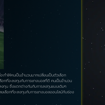
่จะทำให้คนเป็นจำนวนมากเปลี่ยนเป็นตัวเลือก
เลือกที่จะลงทุนกับการแทงบอลที่ดี คนเป็นจำนวน
ารลงทุน ซึ่งแตกต่างกันกับการลงทุนแบบเดิมๆ
ก็เลยเลือกที่จะลงทุนกับการแทงบอลออนไลน์กับช่อง