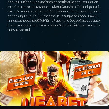
ต้องและแม่นยำก่อให้เกิดผลกำไรอย่างต่อเนื่องแหล่งรวบรวมข้อมูลที่
เกี่ยวกับการแทงบอลและสถิติการแข่งขันย้อนหลังเอาไว้มากที่สุด แม้ว่า
จะเป็นเว็บแทงบอลออนไลน์น้องใหม่ที่เพิ่งถือกำเนิดได้มาเพียงไม่นานแต่
ด้วยความทุ่มเทและยึดมั่นในการสร้างประโยชน์สูงสุดให้เกิดกับนักพนัน
ทุกคนเว็บแทงบอลเว็บนี้จึงได้มีการพัฒนาและปรับปรุงตัวเองอยู่ตลอด
เวลาจนแทบจะพูดได้ว่าในแทงบอลผ่านเว็บ ราคาดีที่สุด ปลอดภัย ชัวร์
สมัครสมาชิกวันนี้