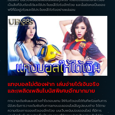
เป็นสิ่งที่จับต้องได้และใช้ประโยชน์ได้จริงอีกด้วย และนั้นยังคงเป็นของ
ฟรีที่มีอยู่จริงและใช้ประโยชน์ได้จริงอย่างแน่นอน
แทงบอลไม่ต้องฝาก เล่นง่ายได้เงินจริง
และเพลิดเพลินโบนัสพิเศษอีกมากมาย
การวางเดิมพันและสร้างกำไรตอบแทน ให้กับตัวเองได้ทันทีพร้อมกับการ
มีอิสระในการวางเดิมพันกับการแทงบอลออนไลน์ในรูปแบบต่าง ได้ตาม
ความต้องการของตัวเองอีกด้วย บนเว็บพนันบอลออนไลน์ ที่มีการ