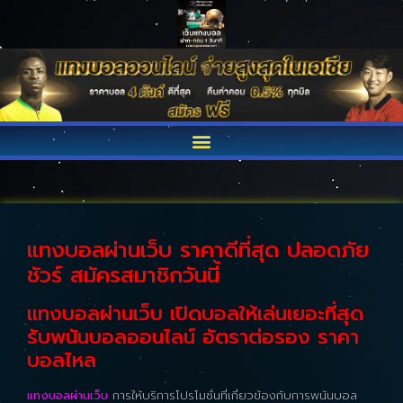
แทงบอลผ่านเว็บ ราคาดีที่สุด ปลอดภัย
ชัวร์ สมัครสมาชิกวันนี้
แทงบอลผ่านเว็บ เปิดบอลให้เล่นเยอะที่สุด
รับพนันบอลออนไลน์ อัตราต่อรอง ราคา
บอลไหล
แทงบอลผ่านเว็บ
การให้บริการโปรโมชั่นที่เกี่ยวข้องกับการพนันบอล