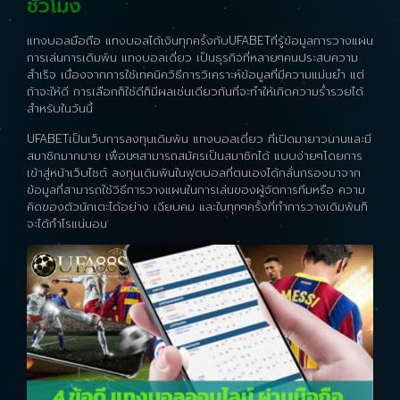
ชั่วโมง
แทงบอลมือถือ แทงบอลได้เงินทุกครั้งกับUFABETที่รู้ข้อมูลการวางแผน
การเล่นการเดิมพัน แทงบอลเดี่ยว เป็นธุรกิจที่หลายๆคนประสบความ
สำเร็จ เนื่องจากการใช้เทคนิควิธีการวิเคราะห์ข้อมูลที่มีความแม่นยำ แต่
ถ้าจะให้ดี การเลือกก็ใช้ดีก็มีผลเช่นเดียวกันที่จะทำให้เกิดความร่ำรวยได้
สำหรับในวันนี้
UFABETเป็นเว็บการลงทุนเดิมพัน แทงบอลเดี่ยว ที่เปิดมายาวนานและมี
สมาชิกมากมาย เพื่อนๆสามารถสมัครเป็นสมาชิกได้ แบบง่ายๆโดยการ
เข้าสู่หน้าเว็บไซต์ ลงทุนเดิมพันในฟุตบอลที่ตนเองได้กลั่นกรองมาจาก
ข้อมูลที่สามารถใช้วิธีการวางแผนในการเล่นของผู้จัดการทีมหรือ ความ
คิดของตัวนักเตะได้อย่าง เฉียบคม และในทุกๆครั้งที่ทำการวางเดิมพันก็
จะได้กำไรแน่นอน