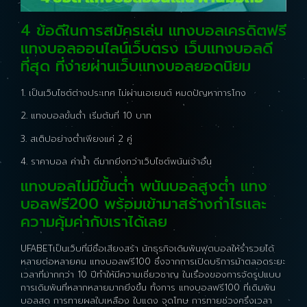
4 ข้อดีในการสมัครเล่น แทงบอลเครดิตฟรี
แทงบอลออนไลน์เว็บตรง เว็บแทงบอลดี
ที่สุด ที่ง่ายผ่านเว็บแทงบอลยอดนิยม
1. เป็นเว็บไซต์ต่างประเทศ ไม่ผ่านเอเยนต์ หมดปัญหาการโกง
2. แทงบอลขั้นต่ำ เริ่มต้นที่ 10 บาท
3. สเต็ปอย่างต่ำเพียงแค่ 2 คู่
4. ราคาบอล ค่าน้ำ ดีมากยิ่งกว่าเว็บไซต์พนันเจ้าอื่น
แทงบอลไม่มีขั้นต่ำ พนันบอลสูงต่ำ แทง
บอลฟรี200 พร้อมเข้ามาสร้างกำไรและ
ความคุ้มค่ากับเราได้เลย
UFABETเป็นเว็บที่มีชื่อเสียงสร้า นักธุรกิจเดิมพันฟุตบอลให้ร่ำรวยได้
หลายต่อหลายคน แทงบอลฟรี100 ซึ่งจากการเปิดบริการม้าตลอดระยะ
เวลาที่มากกว่า 10 ปีทำให้มีความเชี่ยวชาญ ในเรื่องของการจัดรูปแบบ
การเดิมพันที่หลากหลายมากยิ่งขึ้น ทั้งการ แทงบอลฟรี100 ที่เดิมพัน
บอลสด การทายผลใบเหลือง ใบแดง จุดโทษ การทายช่วงครึ่งเวลา