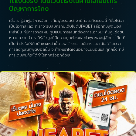
ได้เงินจริง เป็นเว็บตรงไม่ผ่านเอเยนต์ไร้
ปัญหาการโกง
เมื่อเรารู้ว่าผู้บริหารจัดการทีมฟุตบอลต่างๆมีความคิดแบบนี้ ก็ถือได้ว่า
เป็นโอกาสแล้ว ที่เราจะรีบสมัครกับเว็บไซต์UFABET เลือกทีมฟุตบอล
เหล่านั้น ที่มีการวางแผน รูปแบบการเล่นที่ต้องการเอาชนะ กับคู่แข่งขัน
หมายความว่า หาก็รู้ข้อมูลที่มีความถูกต้องและคำพูดของผู้จัดการทีม ที่
เป็นกำลังใจให้กับนักเตะเหล่านั้น จะสร้างความมั่นคงและแน่ใจได้เลยว่า
การลงทุนในคู่ฟุตบอลนั้น จะทำให้เราได้เงินอย่างแน่นอนและทุกครั้ง ที่มี
การเดิมพันก็จะได้กำไรทุกครั้งอีกด้วย