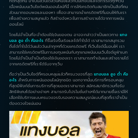
ที่ดีที่สุดที่นี้ มาเป็นส่วนใดส่วนหนึ่งแล้วก็บันเทิงใจและได้กำไรได้ทุกๆวัน
เมื่อพนันบนเว็บไซต์พนันออนไลน์ที่นี้ การให้เครดิตกับสมาชิกเป็นสิ่งที่คน
ส่วนมากชอบพอและมองหา เพื่อจะสามารถนำเครดิตฟรีที่มอบให้กับเรา
เพื่อสร้างความสนุกแล้ว ก็สร้างจังหวะในการสร้างรายได้จากการพนัน
ออนไลน์
โดยไม่จำเป็นที่จะจำต้องใช้เงินของตน อาจจะกล่าวว่าเป็นแถวทาง
แทง
บอล สูง ต่ํา คืออะไร
ที่รื้นเริงรื้นเริงและได้กำไรได้ เราสามารถสนุกรวม
ถึงได้กำไรได้วันแล้ววันเล่าทุกๆที่ด้วยเครดิตฟรี ที่เว็บไซต์นี้มอบให้ เรา
สามารถใช้เครดิตฟรีในการลงทุนพนันกับทุกเกมพนันบนเว็บไซต์ยูฟ่าเบท
โดยไม่จำเป็นจำเป็นต้องใช้เงินของเรา เราสามารถทำเงินและสร้างรายได้
จากเครดิตฟรีที่เราได้รับจากเว็บ
ถือว่าเป็นเว็บไซต์ที่ครอบคลุมแล้วก็ครบวงจรที่สุด
แทงบอล สูง ต่ํา คือ
อะไร
สำหรับการพนันออนไลน์ทุกชนิด นอกจากนั้นบริการที่ครอบคลุม
ที่สุดมีฟังก์ชั่นการบริการที่สุดยอดเราสามารถ สมัครสมาชิกรวมทั้งรับ
สิทธิพิเศษได้อย่างง่ายๆ สามารถรับโปรโมชั่นต่างๆได้มากมายซึ่งเรามีให้
เลือกใช้บริการแบบครบวงจรรับรองความสมบูรณ์แบบที่สุดที่เราจำเป็น
ต้องดวงใจแน่นอน