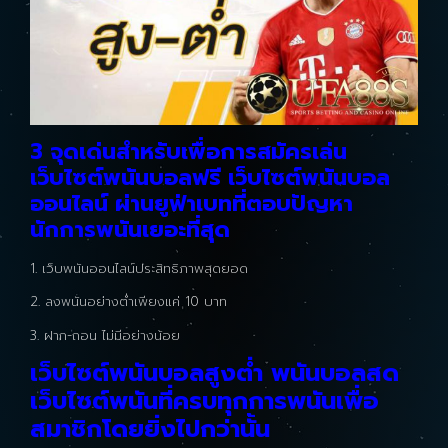
3 จุดเด่นสำหรับเพื่อการสมัครเล่น
เว็บไซต์พนันบอลฟรี เว็บไซต์พนันบอล
ออนไลน์ ผ่านยูฟ่าเบทที่ตอบปัญหา
นักการพนันเยอะที่สุด
1. เว็บพนันออนไลน์ประสิทธิภาพสุดยอด
2. ลงพนันอย่างต่ำเพียงแค่ 10 บาท
3. ฝาก-ถอน ไม่มีอย่างน้อย
เว็บไซต์พนันบอลสูงต่ำ พนันบอลสด
เว็บไซต์พนันที่ครบทุกการพนันเพื่อ
สมาชิกโดยยิ่งไปกว่านั้น