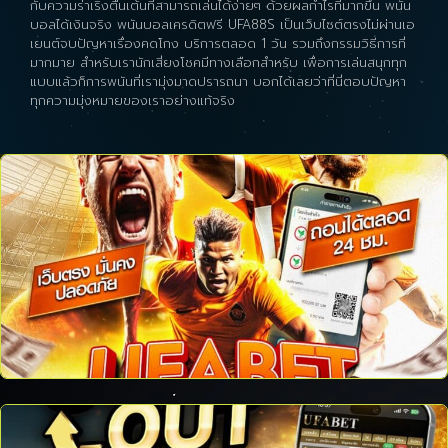
กับความร่าเริงตื่นเต้นที่สามารถเล่นได้ง่ายๆ ด้วยผลกำไรที่มากขึ้น พนัน
บอลได้เงินจริง พนันบอลเครดิตฟรี UFA88S เป็นเว็บไซต์ตรงไม่ผ่านเอ
เยนต์จบปัญหาเรื่องคดโกง บริการตลอด 1 วัน รวมถึงกรรมวิธีการที่
มากมาย สำหรับเรานักเสี่ยงโชคมีทางเลือกสำหรับ เพื่อการเล่นสนุกทุก
แบบแล้วก็การพนันที่เรามุ่งมาดปรารถนา บอกได้เลยว่าที่นี่ตอบปัญหา
ทุกความมุ่งหมายของเราอย่างแท้จริง