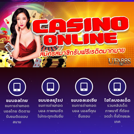
ชมบอลยุโรป
ชมบอลเอเซีย
ไฮไลบอลเด็ด
ชมบอลไทย
ชมการถ่ายทอด
ชมการถ่ายทอด
รวมคลิปเด็ด
ชมการถ่ายทอด
บอล ภาพคมชัด
บอล บอลที่คุณ
ภาพนาที ที่ต้อง
บอลไทย ติดตาม
ไม่กระตุกเต้มอิ่ม
ชื่นชอบ
จดจำ ทั้งไทยและ
รับชมติดขอบ
เทศ
สนาม