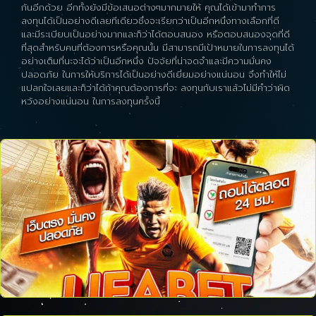
กันอีกด้วย อีกทั้งยังมีข้อเสนอต่างๆมากมายให้ คุณได้เข้ามาทำการ
ลงทุนได้เป็นอย่างดีเลยทีเดียวซึ่งจะเรียกว่าเป็นอีกหนึ่งทางเลือกที่ดี
และมีระเบียบเป็นอย่างมากและก็ว่าได้ตอบสนอง หรือตอบสนองจุดที่ดี
ที่สุดสำหรับคนที่ต้องการหรือคุณนั้น มีสามารถมีเป้าหมายในการลงทุนได้
อย่างเต็มที่นะจะได้ว่าเป็นอีกหนึ่ง ปัจจัยที่น่าจดจำและมีความมั่นคง
ปลอดภัย ในการให้บริการได้เป็นอย่างดีเยี่ยมอย่างแน่นอน จึงทำให้ไม่
แปลกใจเลยและก็ว่าได้ถ้าคุณต้องการที่จะ ลงทุนกับเราแล้วไม่มีคำว่าผิด
หวังอย่างแน่นอน ในการลงทุนครั้งนี้