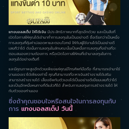
แทงบอลสเต็ป ให้ได้เงิน
มีประสิทธิภาพมากที่สุดอีกด้วย และเป็นสิ่งที่
เปิดโอกาสให้คุณได้เข้ามาทำการลงทุนในเป็นอย่างดี ซึ่งเรียกว่าเป็นหนึ่ง
การลงทุนที่คุ้มค่าปลอดหาและตอบโจทย์ ให้กับผู้ใช้งานได้เป็นอย่างดี
เลยก็ว่าได้ ดังนั้นการลงทุนในลักษณะนั้นเป็นหนึ่งการลงทุนทิ้งข้างที่จะ
ตอบสนองความต้องการ หรือเปิดโอกาสให้คนที่เข้ามาลงทุนในการ
ลงทุนได้อย่างเต็มที่
และมีคุณภาพสูงอีกด้วยเพียงแค่คุณมีโทรศัพท์มือถือ ที่สามารถเข้ามาใช้
งานของเราได้เพียงเท่านี้ คุณก็สามารถที่จะหาเงินสร้างรายได้เสริม
สามารถสร้างรายได้ เลี้ยงชีพกับตัวเองได้เป็นอย่างดีเยี่ยมเลยก็ว่าได้
และเป็นอีกหนึ่งหนทางที่ดีแล้วก็ได้ สำหรับการลงทุนการสร้างรายได้ ให้
กับตัวของท่านเอง
ซึ่งถ้าคุณชอบใจหรือสนใจในการลงทุนกับ
การ
แทงบอลสเต็ป วันนี้