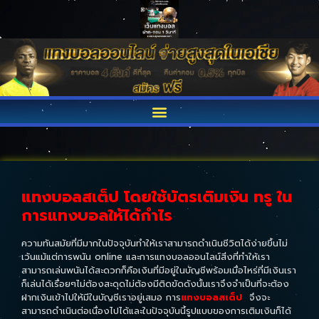
แทงบอลสเต็ป โดยใช้บัตรเติมเงิน ทรู ใน
การแทงบอลให้ได้กำไร
ความทันสมัยที่มีมากในปัจจุบันทำให้เราสามารถดำเนินชีวิตได้ง่ายขึ้นไม่
เว้นแม้แต่การพนัน online และการแทงบอลออนไลน์สิ่งที่ทำให้เรา
สามารถเล่นพนันได้สะดวกก็คือเงินที่มีอยู่ในบัญชีพร้อมเมื่อไหร่ที่มีเงินเรา
ก็เล่นได้เรื่อยๆไม่ต้องสะดุดไม่ต้องมีติดขัดดังนั้นเราจึงจำเป็นที่จะต้อง
ฝากเงินเข้าไปให้มีในบัญชีเราอยู่เสมอ การ
แทงบอลสเต็ป
จึง
จะ
สามารถดำเนินต่อเนื่องไปได้และในปัจจุบันนี้รูปแบบของการเติมเงินก็ได้