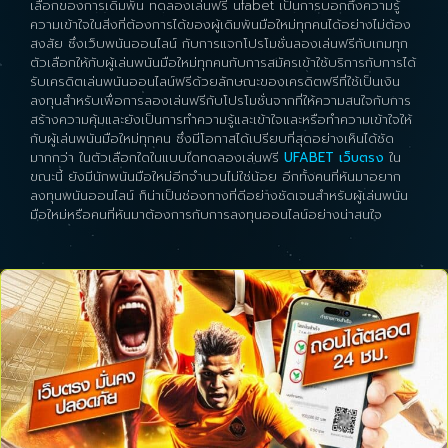
เลือกของการเดิมพัน ทดลองเล่นฟรี ufabet เป็นการบอกถึงความรู้
ความเข้าใจในสิ่งที่ต้องการได้ของผู้เดิมพันมือใหม่ทุกคนได้อย่างไม่ต้อง
สงสัย ซึ่งเว็บพนันออนไลน์ กับการแจกโปรโมชั่นลองเล่นฟรีกับเกมทุก
ตัวเลือกให้กับผู้เล่นพนันมือใหม่ทุกคนกับการสมัครเข้าใช้บริการกับการได้
รับเครดิตเล่นพนันออนไลน์ฟรีด้วยลักษณะของเครดิตฟรีที่ใช้เป็นเงิน
ลงทุนสำหรับเพื่อการลองเล่นฟรีกับโปรโมชั่นจากที่ให้ความสนใจกับการ
สร้างความคุ้มและยังเป็นการทำความรู้และเข้าใจและหรือทำความเข้าใจให้
กับผู้เล่นพนันมือใหม่ทุกคน ซึ่งมีโอกาสได้เปรียบที่สุดอย่างเห็นได้ชัด
มากกว่า ในตัวเลือกใดในแบบใดทดลองเล่นฟรี
UFABET เว็บตรง
ใน
ขณะนี้ ยังมีนักพนันมือใหม่อีกจำนวนไม่ใช่น้อย อีกทั้งคนที่หันมาอยาก
ลงทุนพนันออนไลน์ ก็น่าเป็นช่องทางที่ดีอย่างชัดเจนสำหรับผู้เล่นพนัน
มือใหม่หรือคนที่หันมาต้องการกับการลงทุนออนไลน์อย่างน่าสนใจ