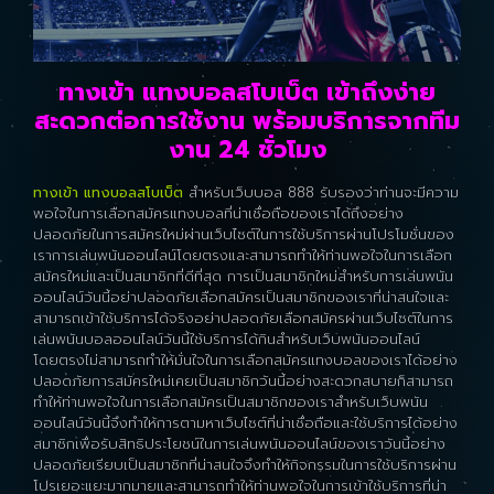
ทางเข้า แทงบอลสโบเบ็ต เข้าถึงง่าย
สะดวกต่อการใช้งาน พร้อมบริการจากทีม
งาน 24 ชั่วโมง
ทางเข้า แทงบอลสโบเบ็ต
สำหรับเว็บบอล 888 รับรองว่าท่านจะมีความ
พอใจในการเลือกสมัครแทงบอลที่น่าเชื่อถือของเราได้ถึงอย่าง
ปลอดภัยในการสมัครใหม่ผ่านเว็บไซต์ในการใช้บริการผ่านโปรโมชั่นของ
เราการเล่นพนันออนไลน์โดยตรงและสามารถทำให้ท่านพอใจในการเลือก
สมัครใหม่และเป็นสมาชิกที่ดีที่สุด การเป็นสมาชิกใหม่สำหรับการเล่นพนัน
ออนไลน์วันนี้อย่าปลอดภัยเลือกสมัครเป็นสมาชิกของเราที่น่าสนใจและ
สามารถเข้าใช้บริการได้จริงอย่าปลอดภัยเลือกสมัครผ่านเว็บไซต์ในการ
เล่นพนันบอลออนไลน์วันนี้ใช้บริการได้กินสำหรับเว็บพนันออนไลน์
โดยตรงไม่สามารถทำให้มั่นใจในการเลือกสมัครแทงบอลของเราได้อย่าง
ปลอดภัยการสมัครใหม่เคยเป็นสมาชิกวันนี้อย่างสะดวกสบายก็สามารถ
ทำให้ท่านพอใจในการเลือกสมัครเป็นสมาชิกของเราสำหรับเว็บพนัน
ออนไลน์วันนี้จึงทำให้การตามหาเว็บไซต์ที่น่าเชื่อถือและใช้บริการได้อย่าง
สมาชิกเพื่อรับสิทธิประโยชน์ในการเล่นพนันออนไลน์ของเราวันนี้อย่าง
ปลอดภัยเรียบเป็นสมาชิกที่น่าสนใจจึงทำให้กิจกรรมในการใช้บริการผ่าน
โปรเยอะแยะมากมายและสามารถทำให้ท่านพอใจในการเข้าใช้บริการที่น่า