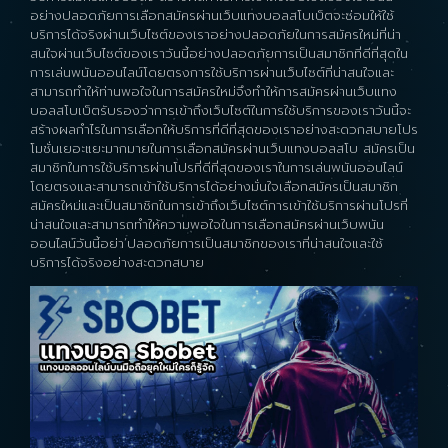
อย่างปลอดภัยการเลือกสมัครผ่านเว็บแทงบอลสโบเบ็ตจะซ่อมให้ใช้
บริการได้จริงผ่านเว็บไซต์ของเราอย่างปลอดภัยในการสมัครใหม่ที่น่า
สนใจผ่านเว็บไซต์ของเราวันนี้อย่างปลอดภัยการเป็นสมาชิกที่ดีที่สุดใน
การเล่นพนันออนไลน์โดยตรงการใช้บริการผ่านเว็บไซต์ที่น่าสนใจและ
สามารถทำให้ท่านพอใจในการสมัครใหม่จึงทำให้การสมัครผ่านเว็บแทง
บอลสโบเบ็ตรับรองว่าการเข้าถึงเว็บไซต์ในการใช้บริการของเราวันนี้จะ
สร้างผลกำไรในการเลือกให้บริการที่ดีที่สุดของเราอย่างสะดวกสบายโปร
โมชั่นเยอะแยะมากมายในการเลือกสมัครผ่านเว็บแทงบอลสโบ สมัครเป็น
สมาชิกในการใช้บริการผ่านโปรที่ดีที่สุดของเราในการเล่นพนันออนไลน์
โดยตรงและสามารถเข้าใช้บริการได้อย่างมั่นใจเลือกสมัครเป็นสมาชิก
สมัครใหม่และเป็นสมาชิกในการเข้าถึงเว็บไซต์การเข้าใช้บริการผ่านโปรที่
น่าสนใจและสามารถทำให้ความพอใจในการเลือกสมัครผ่านเว็บพนัน
ออนไลน์วันนี้อย่า’ปลอดภัยการเป็นสมาชิกของเราที่น่าสนใจและใช้
บริการได้จริงอย่างสะดวกสบาย