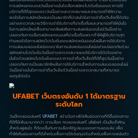
การสมัครแทงบอลวันนี้อย่างมั่นใจเลือกสมัครโปรโมชั่นของเราการใช้
บริการที่ดีที่สุดของเราวันนี้อย่างสะดวกสบายและสามารถทำให้ความ
พอใจในการสมัครใหม่และเป็นสมาชิกที่น่าสนใจในการเข้าถึงเว็บไซต์ได้จริง
อย่างสะดวกสบายวิธีการเข้าใช้บริการที่น่าเชื่อถือและสามารถทำให้มั่นใจ
ในการสมัครใหม่เพื่อสามารถสัมผัสในการเล่นพนันออนไลน์วันนี้อย่าง
ปลอดภัยการเลือกสมัครแทงบอลที่น่าเชื่อถือเพราะทำให้ผู้ใช้บริการทุก
ท่านพอใจในการสมัครโปรโมชั่นของสมัครพนันออนไลน์ในการใช้บริการ
การเล่นบอลออนไลน์ของเราในการเล่นพนันออนไลน์อย่างปลอดภัยร่วม
สมัครผ่านโปรโมชั่นวันนี้อย่างสะดวกสบายและใช้บริการได้จริงอย่าง
มั่นใจด้วยสมัครโปรโมชั่นของเราการเข้าถึงเว็บไซต์ที่ดีที่สุดวันนี้อย่าง
ปลอดภัยการเป็นสมาชิกใหม่ในการใช้บริการสำหรับการเล่นบอลออนไลน์
วันนี้อย่างมั่นใจการเข้าถึงเว็บไซต์วันนี้อย่างสะดวกสบายก็สามารถ
ลงทุนได้จริง
UFABET เว็บตรงอันดับ 1 ได้มาตรฐาน
ระดับโลก
วันนี้ทดลองเล่นฟรี
UFABET
สร้างโอกาสได้เห็นช่องทางที่ดีขึ้นช่องทาง
ที่ดีที่มีเพิ่มมามากกว่า การเลือก ทดลองเล่นฟรี ufabet เป็นสิ่งสำคัญ
สำหรับผู้สนใจ ที่ต้องขึ้นกับการเลือกใช้รูปแบบของการลองเล่น เพื่อ
ทำให้เห็นช่องทางที่ดีสำหรับเพื่อการใช้เงินทุนจริงสำหรับเพื่อการพนันตัว