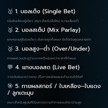
🥇 1. บอลเต็ง (Single Bet)
เดิมพันเพียงคู่เดียว เหมาะสำหรับมือใหม่ ความเสี่ยงต่ำ
🥈 2. บอลสเต็ป (Mix Parlay)
แทงหลายคู่ในบิลเดียว ยิ่งทายถูกทั้งหมด ยิ่งได้เงินคูณหลายเท่า
🥉 3. บอลสูง–ต่ำ (Over/Under)
ทายผลรวมประตูว่าจะมากหรือน้อยกว่าราคาที่กำหนด
💬 4. แทงบอลสด (Live Bet)
วางเดิมพันระหว่างเกม มีโอกาสพลิกผลและคำนวณได้ทันที
🎯 5. ทายผลสกอร์ / ใบเหลือง–ใบแดง
/ ลูกเตะมุม
เหมาะสำหรับผู้เล่นที่ต้องการความท้าทายและอัตราจ่ายสูง