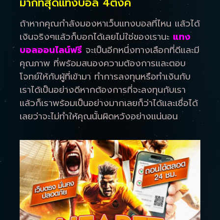
มากที่สุดแทงบอล 4ตังค์
ถ้าหากคุณกำลังมองหาเว็บแทงบอลที่ไหน แล้วได้
เงินจริงๆแล้วก็บอกได้เลยไม่ใช่ของเรานะ
แทง
บอลออนไลน์ฟรี
จะเป็นอีกหนึ่งทางเลือกที่ดีและมี
คุณภาพ ที่พร้อมสนองความต้องการและตอบ
โจทย์ให้กับผู้ที่เข้ามา ทำการลงทุนหรือทำเงินกับ
เราได้เป็นอย่างดีหากต้องการที่จะลงทุนกับเรา
แล้วก็เราพร้อมเป็นอย่างมากเลยก็ว่าได้และเชื่อได้
เลยว่าจะไม่ทำให้คุณนั้นผิดหวังอย่างแน่นอน