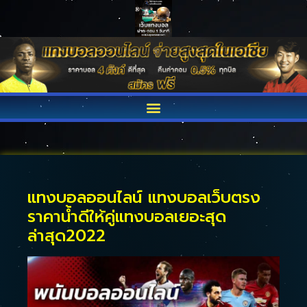
แทงบอลออนไลน์ แทงบอลเว็บตรง
ราคาน้ำดีให้คู่แทงบอลเยอะสุด
ล่าสุด2022