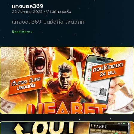
แทงบอล369
22 สิงหาคม 2025
ไม่มีความเห็น
แทงบอล369 บนมือถือ สะดวกท
Read More »