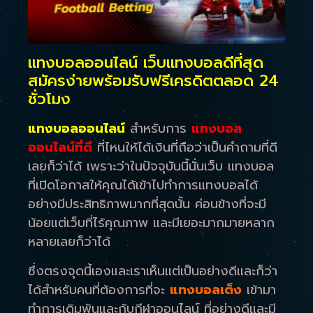
แทงบอลออนไลน์ เว็บแทงบอลดีที่สุด
สมัครง่ายพร้อมรับฟรีเครดิตตลอด 24
ชั่วโมง
แทงบอลออนไลน์
สำหรับการ
แทงบอล
ออนไลน์ที่ดี
ที่ไหนให้ได้เงินที่ถือว่าเป็นคำถามที่ดี
เลยก็ว่าได้ เพราะว่าในปัจจุบันนี้นั่นเว็บ แทงบอล
ที่เปิดโอกาสให้คุณได้เข้าไปทำการแทงบอลได้
อย่างมีประสิทธิภาพมากที่สุดนั้น ค่อนข้างที่จะมี
น้อยแต่เว็บที่ไร้คุณภาพ และมีเยอะมากมายหลาก
หลายเลยก็ว่าได้
ซึ่งตรงจุดนี้เองและเราเห็นแต่เป็นอย่างดีและก็ว่า
ได้สำหรับคนที่ต้องการที่จะ
แทงบอลเต็ง
เข้ามา
ทำการเดิมพันและกับกีฬาออนไลน์ ที่อย่างดีและมี