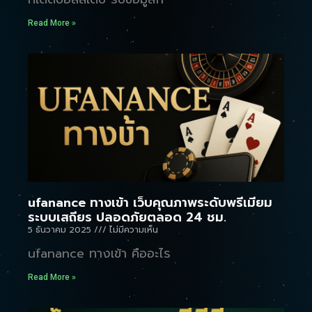
Read More »
ufanance ทางเข้า เว็บคุณภาพระดับพรีเมียม
ระบบเสถียร ปลอดภัยตลอด 24 ชม.
5 ธันวาคม 2025
ไม่มีความเห็น
ufanance ทางเข้า คืออะไร
Read More »