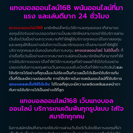
แทงบอลออนไลน์168 พนันออนไลน์ที่มา
แรง และเล่นดีมาก 24 ชั่วโมง
แทงบอลออนไลน์168
มาชิกใหม่สำหรับวิธีการลงทุนของเราก็สามารถ
ลงทุนได้จริงอย่างปลอดภัยการเป็นสมาชิกใหม่สามารถเข้าใช้บริการผ่าน
เว็บไซด์วันนี้อย่างสะดวกสบายก็ทำให้ผู้ใช้บริการทุกคนจะมีโอกาสลงทุน
และลงทุนให้สิ่งอย่างมั่นใจการเป็นสมาชิกของเราจึงสามารถทำให้ผู้ใช้
บริการทุกคนและมั่นคงมั่นคงในการลงทุน
แทงบอลออนไลน์ ไม่มีขั้นต่ำ
ที่
น่าเชื่อถือวันนี้อย่างสะดวกสบายการสมัครเป็นสมาชิกใหม่ก็สามารถทำให้
การใช้บริการของเราจึงทำให้วิธีการลงทุนที่สร้างผลกำไรได้จริงอย่าง
ปลอดภัยในการลงทุนผ่านเว็บแทงบอลสโบเบ็ตจึงทำให้การตัดสินใจ
และ
ใช้บริการได้อย่างที่คุณนั้นจะไม่ต้องเป็นกังวลเมื่อได้เลือกใช้บริการกับ
เว็บที่ดีและมีความปลอดภัย การใช้บริการในการพนันออนไลน์ที่ใช้บริการ
แทงบอลสเต็ปให้ได้เงิน
ได้โดยที่คุณจะมีความเพลิดเพลินและหน้าตา
กับการใช้บริการได้เป็นอย่างดีที่สุด
แทงบอลออนไลน์168 เว็บแทงบอล
ออนไลน์ บริการเกมเดิมพันทุกรูปแบบ ใส่ใจ
สมาชิกทุกคน
ในการสมัครใหม่ก็สามารถใช้บริการผ่านเว็บไซต์เว็บไซต์ในการลงทุนที่น่า