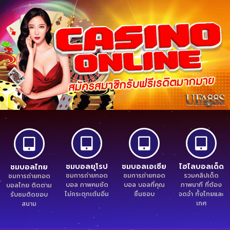
ชมบอลยุโรป
ชมบอลเอเซีย
ไฮไลบอลเด็ด
ชมบอลไทย
ชมการถ่ายทอด
ชมการถ่ายทอด
รวมคลิปเด็ด
ชมการถ่ายทอด
บอล ภาพคมชัด
บอล บอลที่คุณ
ภาพนาที ที่ต้อง
บอลไทย ติดตาม
ไม่กระตุกเต้มอิ่ม
ชื่นชอบ
จดจำ ทั้งไทยและ
รับชมติดขอบ
เทศ
สนาม