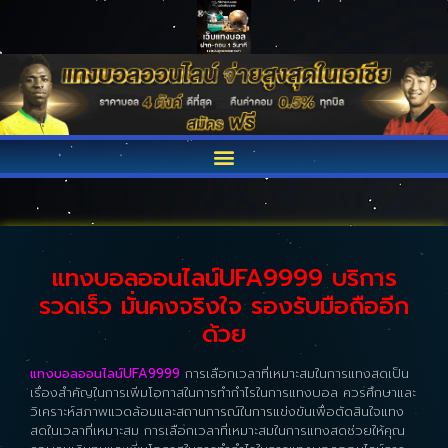
แทงบอลออนไลน์UFA9999 บริการ
รวดเร็ว มั่นคงจริงใจ รองรับมือถืออีก
ด้วย
แทงบอลออนไลน์UFA9999
การเลือกเวลาที่เหมาะสมในการแทงสดเป็น
เรื่องสำคัญในการเพิ่มโอกาสในการทำกำไรในการแทงบอล ควรศึกษาและ
วิเคราะห์สภาพแวดล้อมและสถานการณ์ในการแข่งขันเพื่อตัดสินใจแทง
สดในเวลาที่เหมาะสม การเลือกเวลาที่เหมาะสมในการแทงสดช่วยให้คุณ