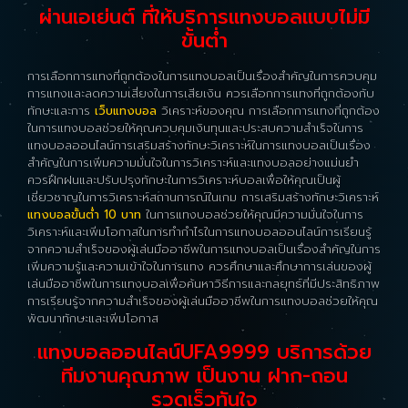
ผ่านเอเย่นต์ ที่ให้บริการแทงบอลแบบไม่มี
ขั้นต่ำ
การเลือกการแทงที่ถูกต้องในการแทงบอลเป็นเรื่องสำคัญในการควบคุม
การแทงและลดความเสี่ยงในการเสียเงิน ควรเลือกการแทงที่ถูกต้องกับ
ทักษะและการ
เว็บแทงบอล
วิเคราะห์ของคุณ การเลือกการแทงที่ถูกต้อง
ในการแทงบอลช่วยให้คุณควบคุมเงินทุนและประสบความสำเร็จในการ
แทงบอลออนไลน์การเสริมสร้างทักษะวิเคราะห์ในการแทงบอลเป็นเรื่อง
สำคัญในการเพิ่มความมั่นใจในการวิเคราะห์และแทงบอลอย่างแม่นยำ
ควรฝึกฝนและปรับปรุงทักษะในการวิเคราะห์บอลเพื่อให้คุณเป็นผู้
เชี่ยวชาญในการวิเคราะห์สถานการณ์ในเกม การเสริมสร้างทักษะวิเคราะห์
แทงบอลขั้นต่ำ 10 บาท
ในการแทงบอลช่วยให้คุณมีความมั่นใจในการ
วิเคราะห์และเพิ่มโอกาสในการทำกำไรในการแทงบอลออนไลน์การเรียนรู้
จากความสำเร็จของผู้เล่นมืออาชีพในการแทงบอลเป็นเรื่องสำคัญในการ
เพิ่มความรู้และความเข้าใจในการแทง ควรศึกษาและศึกษาการเล่นของผู้
เล่นมืออาชีพในการแทงบอลเพื่อค้นหาวิธีการและกลยุทธ์ที่มีประสิทธิภาพ
การเรียนรู้จากความสำเร็จของผู้เล่นมืออาชีพในการแทงบอลช่วยให้คุณ
พัฒนาทักษะและเพิ่มโอกาส
แทงบอลออนไลน์UFA9999 บริการด้วย
ทีมงานคุณภาพ เป็นงาน ฝาก-ถอน
รวดเร็วทันใจ