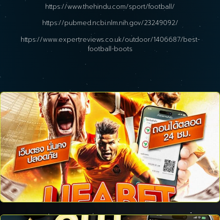
https://www.thehindu.com/sport/football/
https://pubmed.ncbi.nlm.nih.gov/23249092/
https://www.expertreviews.co.uk/outdoor/1406687/best-
football-boots