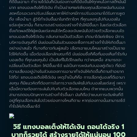
ที่ดีขึ้นเอามา ทำรายได้มันก็เป็นช่องทางที่ดียิ่งขึ้นให้ทุกคนโอกาสดีๆมันมี
มาก แทงบอลเต็งให้ได้เงิน ทำเป็นง่ายๆแค่เพียงคุณเลือกพนันกับบอล
สดหรือรอเวลาปรับเปลี่ยนราคาให้ต่างๆมีการปรับออกมาได้รับการพูด
ถึง เพื่อนำมา สู่วิธีทำเงินขึ้นมาในกติกาใดๆ ที่คุณลงทุนไปกับบอลใน
แต่ละคู่พวกนั้น ก็สามารถสร้างช่องสร้างกำไรให้มีขึ้นมา ในแต่ละตัวเลือก
ซึ่งเกิดผลดีให้ผู้พนันแต่ละคนได้หรือลงเงินพนันไปด้วยตัวเลือกแบบใด
แทงบอลเต็งให้ได้เงิน กลับกลายเป็นตัวเลือก เกิดมาได้แค่เพียง มีการ
บริหารเงินทุนที่ดี มันย่อมเป็นในส่วนของเพื่อการสร้างกำไรให้เกิดขึ้นมา
อย่างน่าสนใจ ที่บางทีอาจกับผู้สนใจ เลือกเอาแบบไหนมาสร้างเป็นราย
ได้ให้เกิดขึ้น เมื่อต้องเลือกลักษณะที่ดี มันย่อมซึ่งก็คือที่มองเห็นกำไรกับ
บอลเต็ง ที่คุณลงทุนไป เป็นสิ่งที่ไม่ได้ไกลเกิน กว่าคนหนึ่ง สามารถจะ
เปลี่ยนเป็นตัวเลือก ให้มีขึ้นมาได้ แม้เป็นการพนันกับบอลคู่เดียว ที่ยังมี
ความเสี่ยงอยู่บ้างในส่วนของการเอามาทำเงินให้เกิดขึ้นก็ตามถ้าอยาก
ได้ที่จะ แทงบอลเต็งให้ได้เงิน เหตุจำเป็นก็คือ การเลือกคู่บอลที่ดีเอามา
ลงทุน ก็มีแนวคิดที่ต้องการในการวางเดิมพันไปกับบอลในแต่ละคู่ เพราะ
เมื่อมีความต้องการเล่นไปกับกับตัวเลือกแบบไหน ถ้าหากแบบพวกนั้น
สามารถตอบปัญหาการสร้างกำไรขึ้นมา มันก็ถือว่าแบบการเดิมพันที่ดี
อยู่ที่คุณเลือกเล่นไปด้วยช่องทางไหนก็ตาม หากช่องทางนั้นสามารถได้
กำไรให้เกิดขึ้นมาได้
วิธี แทงบอลเต็งให้ได้เงิน ถอนได้จริง 1
บาทก็รวยได้ สร้างรายได้ให้แน่นอน 100