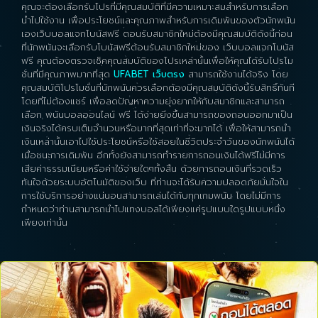
คุณจะต้องเลือกรับโปรที่มีคุณสมบัติที่มีความเหมาะสมสำหรับการเลือก
นำไปใช้งาน เพื่อประโยชน์และคุณภาพสำหรับการเดิมพันของตัวนักพนัน
เองเว็บบอลแจกโบนัสฟรี ตอนรับสมาชิกใหม่ต้องมีคุณสมบัติดังนี้ก่อน
ที่นักพนันจะเลือกรับโบนัสฟรีต้อนรับสมาชิกใหม่ของ เว็บบอลแจกโบนัส
ฟรี คุณต้องตรวจเช็คคุณสมบัติของโปรเหล่านั้นเพื่อให้คุณได้รับโปรโม
ชั่นที่มีคุณภาพมากที่สุด
UFABET เว็บตรง
สามารถใช้งานได้จริง โดย
คุณสมบัติโปรโมชั่นที่นักพนันควรเลือกต้องมีคุณสมบัติดังนี้รับสิทธิ์ทันที
โดยที่ไม่ต้องแชร์ เพื่อลดปัญหาความยุ่งยากให้กับสมาชิกและสามารถ
เลือก พนันบอลออนไลน์ ฟรี ได้ง่ายยิ่งขึ้นสามารถของถอนออกมาเป็น
เงินจริงได้ครบเต็มจำนวนหรือมากที่สุดเท่าที่จะมากได้ เพื่อให้สามารถนำ
เงินเหล่านั้นเอาไปใช้ประโยชน์หรือใช้สอยในชีวิตประจำวันของนักพนันได้
เมื่อชนะการเดิมพัน อีกทั้งยังสามารถทำรายการถอนเงินได้ฟรีไม่มีการ
เสียค่าธรรมเนียมหรือค่าใช้จ่ายใดๆทั้งสิ้น ด้วยการถอนเงินที่รวดเร็ว
ทันใจด้วยระบบอัตโนมัติของเว็บ ที่ท่านจะได้รับความปลอดภัยมั่นใจใน
การใช้บริการอย่างแน่นอนสามารถเล่นได้กับทุกเกมพนัน โดยไม่มีการ
กำหนดว่าท่านสามารถนำไปแทงบอลได้เพียงแค่รูปแบบใดรูปแบบหนึ่ง
เพียงเท่านั้น