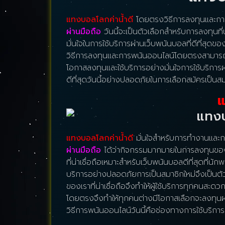
แทงบอลโลกค่าน้ำดี
โดยตรงวิธีการลงทุนและกา
ผ่านมือถือ
วันนี้จะเป็นตัวเลือกสำหรับการลงทุน
มั่นใจในการใช้บริการผ่านเว็บพนันบอลที่ดีที่สุด
วิธีการลงทุนและการพนันออนไลน์โดยตรงสามารถทำ
โอกาสลงทุนและใช้บริการอย่างมั่นใจการใช้บริการผ่
ดีที่สุดวันนี้อย่างปลอดภัยในการเลือกสมัครเป็นส
แ
แทงบอลโลกค่าน้ำดี
มั่นใจสำหรับการทำงานและกา
ผ่านมือถือ
ได้ว่ากิจกรรมมากมายในการลงทุนของเ
ที่น่าเชื่อถือเหมาะสำหรับเว็บพนันบอลดีที่สุดที่น
บริการอย่างปลอดภัยการเป็นสมาชิกใหม่จึงเป็นตั
ของเราที่น่าเชื่อถือจึงทำให้ผู้ใช้บริการทุกคน
โดยตรงจึงทำให้ทุกคนต่างมีโอกาสเลือกจะลงทุนผ่
วิธีการพนันออนไลน์วันนี้คือช่องทางการใช้บริการท