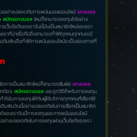
เร็จอย่างปลอดภัยการพนันบอลออนไลน์
แทงบอล
ิก
สมัครแทงบอล
ใหม่ก็สามารถลงทุนได้อย่าง
ารเว็บไซต์ของเราวันนี้มันเป็นสมาชิกใหม่ของเรา
ี่น่าเชื่อถือจึงสามารถทําให้ทุกคนทุกคนจะมี
การเดิมพันจึงทำให้การพนันออนไลน์จะเป็นช่องทางที่
าท
นใจการเป็นสมาชิกใหม่ก็สามารถสัมผัส
แทงบอล
ถูกต้อง
สมัครแทงบอล
และถูกวิธีสำหรับการลงทุน
ำไรในการลงทุนให้กับผู้ใช้บริการทุกๆคนที่เลือกใช้
ดิมพันวันนี้อย่างปลอดภัยในการเลือกเป็นสมาชิก
ไซด์ของเราวันนี้การลงทุนและการพนันออนไลน์
การอย่างปลอดภัยในการลงทุนผ่านเว็บไซต์ของเรา