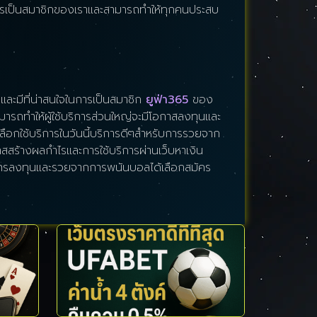
การเป็นสมาชิกของเราและสามารถทำให้ทุกคนประสบ
ะมีที่น่าสนใจในการเป็นสมาชิก
ยูฟ่า365
ของ
ารถทำให้ผู้ใช้บริการส่วนใหญ่จะมีโอกาสลงทุนและ
รเลือกใช้บริการในวันนี้บริการดีๆสำหรับการรวยจาก
สสร้างผลกำไรและการใช้บริการผ่านเว็บหาเงิน
ในการลงทุนและรวยจากการพนันบอลได้เลือกสมัคร