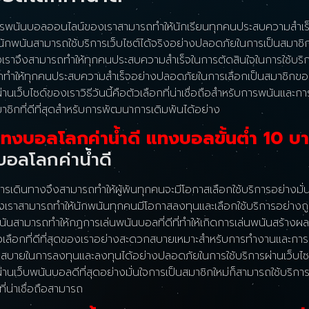
รพนันบอลออนไลน์ของเราสามารถทำให้นักเรียนทุกคนประสบความสำ
ที่นักพนันสามารถใช้บริการเว็บไซต์ได้จริงอย่างปลอดภัยในการเป็นสมาช
ของเราจึงสามารถทำให้ทุกคนประสบความสำเร็จในการตัดสินใจในการใช้บริก
ให้ทุกคนประสบความสำเร็จอย่างปลอดภัยในการเลือกเป็นสมาชิกของเราท
านเว็บไซด์ของเราวิธีวันนี้คือตัวเลือกที่น่าเชื่อถือสำหรับการพนันและ
มาชิกที่ดีที่สุดสำหรับการพัฒนาการเดิมพันได้อย่าง
ทงบอลโลกค่าน้ำดี แทงบอลขั้นต่ำ 10 บ
รเดินทางจึงสามารถทำให้ผู้พันทุกคนจะมีโอกาสเลือกใช้บริการอย่างมั่
ราสามารถทำให้นักพนันทุกคนมีโอกาสลงทุนและเลือกใช้บริการอย่าง
ักพนันสามารถทำให้กฎการเล่นพนันบอลที่ดีที่ทำให้เกิดการเล่นพนันสร้างผลก
วเลือกที่ดีที่สุดของเราอย่างสะดวกสบายเหมาะสำหรับการทำงานและการเ
สะดวกสบายในการลงทุนและลงทุนได้อย่างปลอดภัยในการใช้บริการผ่านเว็บ
านเว็บพนันบอลดีที่สุดอย่างมั่นใจการเป็นสมาชิกใหม่ก็สามารถใช้บริ
ี่น่าเชื่อถือสามารถ