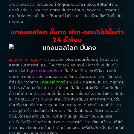
วางเดิมพันจัดว่ามีส่วนช่วยทำให้ผู้เดิมพันแต่ละคนได้เข้าไปได้กำไรกับ
บอลในแต่ละแบบอย่างดีมากเพิ่มขึ้นด้วยลักษณะของการเปิดราคามา
หากเว็บไซต์พวกนั้นมีการตีราคาให้น้ำที่มากกว่ามันจะมีผลดีให้เกิดขึ้นกับ
การพนัน
แทงบอลโลก มั่นคง ฝาก-ถอนไม่มีขั้นต่ำ
24 ชั่วโมง
แทงบอลโลก มั่นคง
แต่ละแบบอย่างได้อย่างดีเยี่ยมอยู่ที่คุณจะปรับ
เปลี่ยนแบบการพนันแบบไหนที่ช่วยเพิ่มหนทางให้มีการทำเงินขึ้นมาใน
แต่ละครั้งได้
สูตรแทงบอลให้รวย
เมื่อเลือกได้เว็บไซต์ที่ดีเอามาพนัน
ด้วยราคาค่าน้ำที่ดียิ่งกว่ามันจะมีผลดีให้เกิดขึ้นในระยะยาวที่ทำให้คุณได้
กำไรขึ้นมาจากการ
แทงบอลได้ทุกวัน
​ พนันในแต่ละแบบนั้นเองแต่สุดท้าย
ไม่ว่าเราเลือกลงเงินไปในแบบใดก็ตามเมื่อมีความได้เปรียบที่จะเกิดขึ้นมา
ทั้งค่าน้ำที่มากกว่าตัวเลือกอื่นที่มีเพิ่มมามากขึ้นมันก็จะช่วยทำให้เรามีกำไร
ในแต่ละรูปแบบการเดิมพันเหล่านั้นได้อย่างเต็มประสิทธิภาพมากยิ่งขึ้น
ด้วยชื่อว่าคนที่ชอบบอลทุกคนล้วนอยากลองเดิมพันกับบอลที่ตัวเอง
สนใจดูซักครั้ง ดังนั้นเมื่อมีโอกาสได้เห็นเงื่อนไขของ เว็บแทงบอลฟรี
จึงไม่มีใครลังเลที่จะเริ่มต้น ยิ่งไปกว่านั้นดูเหมือนว่าเว็บพนันบอล
ออนไลน์ฟรีก็จะยิ่งสร้างข้อกำหนดของการใช้บริการที่แสนยืดหยุ่นทำให้
มันสนุกและท้าทายมากขึ้นกว่าเดิมเว็บแทงบอลฟรีเป็นอีกหนึ่งกันเริ่มต้นที่
น่าสนใจและมันช่วยการันตีให้กับ