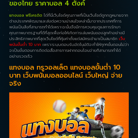
ของไทย ราคาบอล 4 ตังค์
แทงบอล ฟรีเครดิต
ได้ที่นี่เว็บไซต์คุณภาพที่เป็นเว็บไซต์ถูกกฎหมายจาก
ต่างประเทศพัฒนาและส่งต่อความน่าสนใจเหล่านี้มาจากประเทศที่การ
พนันเป็นสิ่งที่สามารถทำได้เพราะฉะนั้นจึงมีการควบคุมดูแลการรักษา
คุณภาพมาตรฐานที่ดีที่สุดเพื่อก่อให้เกิดการเล่นพนันของลูกค้าอย่างมี
ประสิทธิภาพมากที่สุดเว็บไซต์ที่คุ้มค่าตั้งแต่สมัครเข้ามาเป็นสมาชิก
เว็บ
พนันขั้นต่ำ 10 บาท
เพราะระบบตอบรับอัตโนมัติจะทำให้ทุกๆขั้นตอนไม่ว่า
จะเป็นขั้นตอนการติดต่อสื่อสารการฝากถอนโอนจ่ายก็สามารถทำได้
อย่างรวดเร็ว
แทงบอล ทรูวอลเล็ต แทงบอลขั้นต่ำ 10
บาท เว็บพนันบอลออนไลน์ เว็บใหญ่ จ่าย
จริง