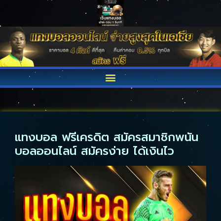
แทงบอล ฟรีเครดิต สมัครสมาชิกพนัน
บอลออนไลน์ สมัครง่าย ได้เงินไว