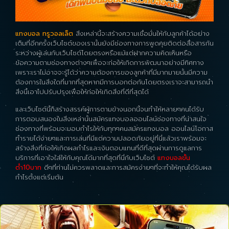
แทงบอล ทรูวอลเล็ต
สิ่งเหล่านี้จะสร้างความเชื่อมั่นให้กับลูกค้าได้อย่าง
เต็มที่อีกครั้งเว็บไซต์ของเรานั้นยังมีช่องทางการพูดคุยติดต่อสื่อสารกัน
ระหว่างผู้เล่นกับเว็บไซต์โดยตรงหรือแม้แต่ฝากความคิดเห็นหรือ
ข้อความตามช่องทางต่างๆเพื่อจะก่อให้เกิดการพัฒนาอย่างมีทิศทาง
เพราะเราไม่อาจจะรู้ได้ว่าความต้องการของลูกค้าที่มีมากมายนั้นมีความ
ต้องการในสิ่งใดที่มากที่สุดหากมีการบอกต่อกันโดยตรงเราจะสามารถนำ
สิ่งนี้เอาไปปรับปรุงเพื่อให้ก่อให้เกิดสิ่งที่ดีที่สุดได้
และเว็บไซต์นี้ก็สร้างสรรค์ผู้การตามข้างนอกนี้จนทำให้หลายๆคนได้รับ
การตอบสนองในสิ่งเหล่านั้นสมัครแทงบอลออนไลน์ช่องทางที่น่าสนใจ
ช่องทางที่พร้อมจะมอบกำไรให้กับทุกๆคนสมัครแทงบอล ออนไลน์โอกาส
ทำรายได้ง่ายๆและการเล่นที่มีแต่ความปลอดภัยอยู่ที่นี่แล้วเราพร้อมจะ
สร้างสิ่งที่ก่อให้เกิดผลกำไรและเงินตอบแทนที่ดีที่สุดผ่านการดูแลการ
บริการที่เอาใจใส่ให้กับคุณได้มากที่สุดที่นี่กับเว็บไซต์
แทงบอลขั้น
ต่ำ10บาท
ดีๆที่ท่านไม่ควรพลาดและการสมัครง่ายๆที่จะทำให้คุณได้รับผล
กำไรตั้งแต่เริ่มต้น