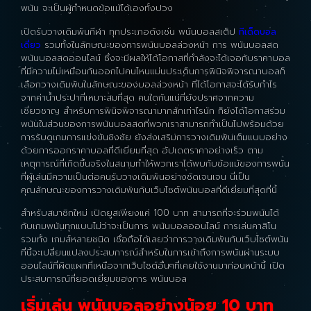
พนัน จะเป็นผู้กำหนดข้อแม้ได้เองทั้งปวง
เปิดรับวางเดิมพันกีฬา ทุกประเภอดังเช่น พนันบอลสเต็ป
ทีเด็ดบอล
เดี่ยว
รวมทั้งในลักษณะของการพนันบอลล่วงหน้า การ พนันบอลสด
พนันบอลสดออนไลน์ ซึ่งจะมีผลให้ได้โอกาสที่กำลังจะได้เจอกับราคาบอล
ที่มีความไม่เหมือนกันออกไปคนไหนแม่นประเด็นการพินิจพิจารณาบอลก็
เลือกวางเดิมพันในลักษณะของบอลล่วงหน้า ที่ได้โอกาสจะได้รับกำไร
จากค่าน้ำประปาที่เหมาะสมที่สุด คนใดกันแน่ที่ยังปราศจากความ
เชี่ยวชาญ สำหรับการพินิจพิจารณามากสักเท่าไรนัก ก็ยังได้โอกาสร่วม
พนันในส่วนของการพนันบอลสดที่พวกเราสามารถทำเป็นไปพร้อมด้วย
การรับดูเกมการแข่งขันชิงชัย ยังส่งเสริมการวางเดิมพันเต็มแบบอย่าง
ด้วยการออกราคาบอลที่ดีเยี่ยมที่สุด อัปเดตราคาอย่างเร็ว ตาม
เหตุการณ์ที่เกิดขึ้นจริงในสนามทำให้พวกเราได้พบกับข้อแม้ของการพนัน
ที่ผู้เล่นมีความเป็นต่อคนรับวางเดิมพันอย่างชัดเจนเจน นี่เป็น
คุณลักษณะของการวางเดิมพันกับเว็บไซต์พนันบอลที่ดีเยี่ยมที่สุดที่นี้
สำหรับสมาชิกใหม่ เปิดยูสเพียงแค่ 100 บาท สามารถที่จะร่วมพนันได้
กับเกมพนันทุกแบบไม่ว่าจะเป็นการ พนันบอลออนไลน์ การเล่นคาสิโน
รวมทั้ง เกมส์หลายชนิด เชื่อถือได้เลยว่าการวางเดิมพันกับเว็บไซต์พนัน
ที่นี้จะเปลี่ยนแปลงประสบการณ์สำหรับในการเข้าถึงการพนันผ่านระบบ
ออนไลน์ที่ผิดแผกที่เหนือจากเว็บไซต์อื่นๆที่เคยใช้งานมาก่อนหน้านี้ เปิด
ประสบการณ์ที่ยอดเยี่ยมของการ พนันบอล
เริ่มเล่น พนันบอลอย่างน้อย 10 บาท