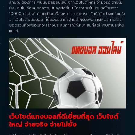
ลักษณะของการ พนันบอลออนไลน์ จากเว็บไซต์ใหญ่ จ่ายจริง จ่ายไม่
ยั้ง เด่นในเรื่องของความมั่นคงยั่งยืน มีโครงข่ายในประเทศไทยกว่า
10000 เว็บไซต์ ก็เลยเป็นเครื่องหมายของการการันตีได้อย่างแจ่มแจ้ง
ว่า เว็บไซต์พนันบอล ที่นี้ย่อมมีมาตรฐานสำหรับเพื่อการให้บริการที่สุด
ยอดรวมทั้งพร้อมที่จะสร้างประสบการณ์ที่เหมาะสมที่สุดให้กับท่านอย่าง
แน่แท้
เว็บไซต์แทงบอลที่ดีเยี่ยมที่สุด เว็บไซต์
ใหญ่ จ่ายจริง จ่ายไม่ยั้ง