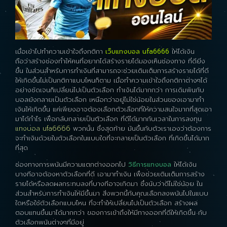
เมื่อเข้าไปทำความเข้าใจถึงกติกา
เว็บแทงบอล ufa6666
ให้ได้เงิน
ถือว่าสร้างช่องทำให้คนที่อยากได้สร้างรายได้มองเห็นช่องทาง ที่ดียิ่ง
ขึ้น ในส่วนสำหรับการทำเงินที่สามารถจะช่วยเติมเต็มการสร้างรายได้ที่ดี
ให้เกิดขึ้นไม่เป็นกติกาแบบไหนก็ตาม เมื่อทำความเข้าใจถึงกติกาต่างๆได้
อย่างชัดเจนก็เปลี่ยนไปเป็นตัวเลือก ทำเงินได้มากกว่า การเดิมพันกับ
บอลยังกลายเป็นตัวเลือก เหนือกว่าอยู่ไม่ใช่น้อยในส่วนของเอามาทำ
เงินให้เกิดขึ้น แค่เพียงอาจต้องเลือกตัวเลือกที่ให้ความสนใจมากที่สุดเอา
มาได้กำไร เพื่อกลับกลายเป็นตัวเลือก ที่ดีได้มากกับเวลาในการลงทุน
แทงบอล ufa6666
พวกนั้น ซึ่งสุดท้าย มันขึ้นกับตัวเราเองว่าต้องการ
จะทำเงินด้วยในตัวเลือกในแบบใดที่จะกลายเป็นตัวเลือก ที่เกิดขึ้นได้มาก
ที่สุด
ช่องทางการพนันมีความแตกต่างออกไป
วิธีการแทงบอล
ให้ได้เงิน
บางทีอาจต้องหาตัวเลือกที่ดี เอามาทำเงิน เพื่อช่วยเติมเต็มการสร้าง
รายได้หรือลดผลกระทบลงที่บางทีอาจเกิดมา ซึ่งนับว่าดีไม่ใช่น้อย ใน
ส่วนสำหรับการทำเงินให้มีขึ้นมา สิ่งพวกนี้กับคุณเลือกลงพนันไปในแบบ
ใดหรือใช้ตัวเลือกแบบไหน ที่จะทำให้เปลี่ยนไปเป็นตัวเลือก สร้างผล
ตอบแทนขึ้นมาได้มากกว่า ของการเข้าถึงให้มีทางออกที่ดีให้เกิดขึ้น กับ
ตัวเลือกพนันต่างๆที่มีอยู่