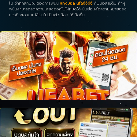
ไป ว่าทุกลักษณะของการพนัน
แทงบอล ufa6666
กับบอลสเต็ป ถ้าผู้
พนันสามารถลดความเสี่ยงออกไปให้หมดได้ มันย่อมสื่อความหมายช่อง
ทางที่จะเอามาเปลี่ยนไปเป็นตัวเลือก ให้เกิดขึ้น