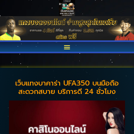
เว็บแทงบาคาร่า UFA350 บนมือถือ
สะดวกสบาย บริการดี 24 ชั่วโมง