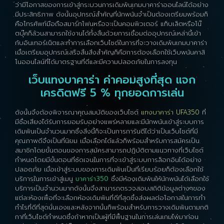
ว่ามีโอกาสของการเข้าสู่กระบวนการเดิมพันเกมบาคาร่าออนไลน์ได้อย่าง
มีประสิทธิภาพ ดังนั้นอุปกรณ์สำคัญที่นักพนันจำเป็นต้องเตรียมพร้อมก็
คือโทรศัพท์มือถือสมาร์ทโฟนหรือจะเป็นคอมพิวเตอร์ แท็บเล็ตหรือโน๊
ตบุ๊คก็ล้วนสามารถใช้งานได้ทั้งสิ้นด้วยการเชื่อมต่ออุปกรณ์เหล่านี้เข้า
กับอินเทอร์เน็ตและทำการเลือกเว็บไซต์ในการที่จะวางเดิมพันเกมบาคาร่า
เมื่อเตรียมอุปกรณ์เสร็จสิ้นสิ่งสำคัญก็คือการต้องเลือกใช้เว็บพนันคาสิ
โนออนไลน์ที่ได้มาตรฐานที่ดีและมีความปลอดภัยในการลงทุน
เว็บแทงบาคาร่า ค่าคอมสูงที่สุด แจก
เครดิตฟรี 5 % ทุกยอดการเล่น
ดังนั้นจึงต้องพิจารณาคุณสมบัติของเว็บไซต์
แทงบาคาร่า UFA350
ที่
มีชื่อเสียงได้รับการยอมรับอย่างแพร่หลายและมีนักพนันเข้าสู่ระบบการ
เดิมพันเป็นจำนวนมากซึ่งสิ่งนี้ก็จะเป็นการการันตีได้ว่าเป็นเว็บไซต์ที่มี
คุณภาพดีจึงเป็นที่นิยม เมื่อเลือกได้แล้วก็พร้อมสำหรับการสมัครเป็น
สมาชิกโดยขั้นตอนของการสมัครสามารถปฏิบัติตามแนวทางที่เว็บไซต์
กำหนดโดยมีขั้นตอนที่ชัดเจนในการที่จะเข้าสู่ระบบการล็อกอินได้อย่าง
ปลอดภัย เมื่อเข้าสู่ระบบของการเดิมพันเป็นที่เรียบร้อยก็ต้องเลือกใช้
บริการในการเข้าสู่เมนู
บาคาร่า350
ซึ่งมีห้องเดิมพันให้นักพนันได้เลือกใช้
บริการเป็นจำนวนมากดังนั้นจึงสามารถตรวจสอบสถิติข้อมูลต่างๆของ
แต่ละห้องเพื่อที่จะเลือกห้องเดิมพันที่ดีที่สุดซึ่งส่งผลต่อโอกาสในการทำ
กำไรที่ดีที่สุดนั่นเองและหลังจากนั้นก็พร้อมสำหรับการวางเดิมพันตามกติ
กาที่เว็บไซต์กำหนดซึ่งถ้าหากเป็นผู้ที่มีพื้นฐานในการเล่นเกมไพ่มาก่อน