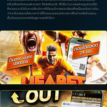
แท็ปเล็ตหรือคอมพิวเตอร์ Notebook ก็ได้ไม่ว่าจะเล่นผ่านอุปกรณ์ใด
ก็ตามเราจะได้รับการให้บริการที่ดีและมีภาพและเสียงที่เหมือนจริงราวกับ
ว่าเราไปเล่นเกมไพ่บาคาร่านี้ที่บ่อนปอยเปตตามคาสิโนต่างๆในโรงแรม
ชื่อดังของประเทศกัมพูชาเลยทีเดียว