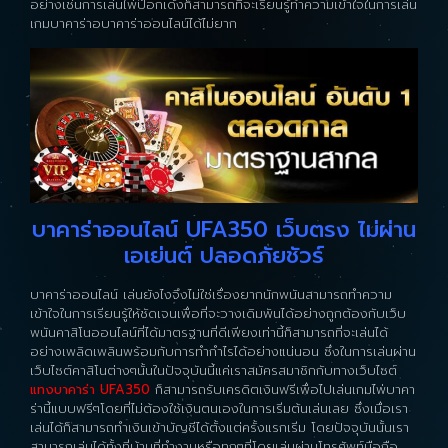
อย่างเช่นการเล่นไพ่ป๊อกเด้งก็สามารถที่จะเรียนรู้ทำความเข้าใจในการเล่น
เกมบาคาร่าอบาคาร่าออนไลน์ได้ไม่ยาก
บาคาร่าออนไลน์ UFA350 เว็บตรง ไม่ผ่าน
เอเย่นต์ ปลอดภัยชัวร์
บาคาร่าออนไลน์ เล่นยังไงจึงไม่ใช่เรื่องยากนักพนันสามารถทำความ
เข้าใจในการเรียนรู้ให้ชัดเจนเพื่อที่จะวางเดิมพันได้อย่างถูกต้องกับเว็บ
พนันคาสิโนออนไลน์ที่ได้มาตรฐานที่ดีเพียงเท่านี้ก็สามารถที่จะเล่นได้
อย่างเพลิดเพลินพร้อมกับการทำกำไรได้อย่างแน่นอน ซึ่งในการเล่นผ่าน
เว็บไซต์คาสิโนต่างๆนั้นในปัจจุบันนี้แค่เราสมัครสมาชิกกับทางเว็บไซต์
แทงบาคาร่า UFA350
ก็สามารถรับเครดิตเงินฟรีเพื่อไปเล่นเกมไพ่บาคา
ร่านี้แบบฟรีๆโดยที่ไม่ต้องใช้เงินตนเองในการเริ่มต้นเล่นเลย ซึ่งเมื่อเรา
เล่นได้ก็สามารถทำเงินเข้าบัญชีได้ตั้งแต่ครั้งแรกเริ่ม โดยปัจจุบันนั้นเรา
สามารถเล่นได้ทั้งที่บ้านที่ทำงานหรือทุกๆที่โดยเล่นผ่านโทรศัพท์มือถือ