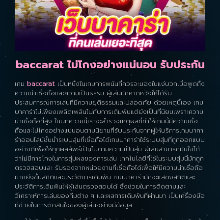
baccarat ไม่โกงอย่างแน่นอน รับประกัน
เกม
baccarat
เป็นหนึ่งในเกมการพนันที่ควรจะมองในแง่บวกเมื่อพูดถึง
ความน่าเชื่อถือและความเป็นธรรม ผู้เล่นมักคาดหวังให้ได้รับ
ประสบการณ์การเล่นที่มีความยุติธรรมและปลอดภัย ด้วยเหตุนี้เอง เกม
บาคาร่าไม่เพียงเพลิดเพลินไปกับการเดิมพันแต่ยังเป็นที่นิยมเพราะความ
น่าเชื่อถือที่สูง ในบทความนี้เราจะสำรวจเหตุผลที่ทำให้เกมนี้มีความเชื่อ
ถือและไม่โกงอย่างแน่นอนตามนิยามที่รับประกันจากผู้ให้บริการเกมบาคา
ร่าออนไลน์ชั้นนำระบบสุ่มที่เชื่อถือได้เกมบาคาร่าใช้ระบบสุ่มที่ถูกออกแบบ
อย่างดีเพื่อให้ทุกผลลัพธ์เป็นไปตามความเป็นสุ่ม ผู้เล่นสามารถมั่นใจได้
ว่าไม่มีการโกงในการสุ่มผลของการเล่น เทคโนโลยีที่ใช้ในระบบสุ่มนี้มักถูก
ตรวจสอบและ รับรองจากหน่วยงานที่เชื่อถือได้เพื่อให้มีความน่าเชื่อถือ
มากยิ่งขึ้นสถิติและประวัติการเดิมพัน เกมบาคาร่ามักจะแสดงสถิติและ
ประวัติการเดิมพันให้ผู้เล่นตรวจสอบได้ ซึ่งช่วยในการติดตามและ
วิเคราะห์การเล่นของทีมต่าง ๆ และผลการเดิมพันที่ผ่านมา เป็นเครื่องมือ
ที่ช่วยในการตัดสินใจของผู้เล่นอย่างมีข้อมูล