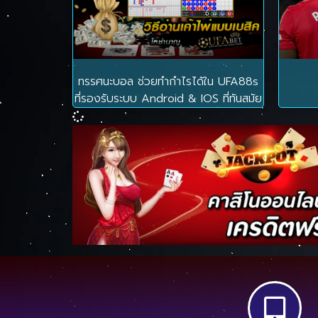
ทรรศนะบอล ช่วยทำกำไรได้ใน UFA88s
ที่รองรับระบบ Android & IOS ที่ทันสมัย