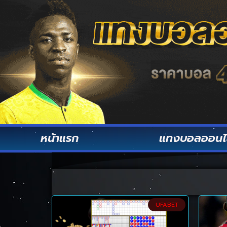
หน้าแรก
แทงบอลออนไ
UFABET