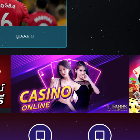
ดูบอลสด