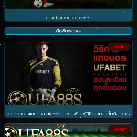
ทางเข้า แทงบอล ufabet
เดิมพันฟุตบอล
UFABET
แนวทางการแทงบอล ufabet และการเรียนรู้วิธีแทงบอลนั้นดีอย่างไร
UFABET