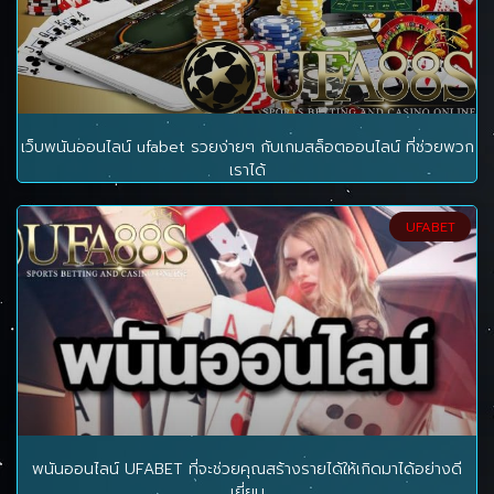
เว็บพนันออนไลน์ ufabet รวยง่ายๆ กับเกมสล็อตออนไลน์ ที่ช่วยพวก
เราได้
UFABET
พนันออนไลน์ UFABET ที่จะช่วยคุณสร้างรายได้ให้เกิดมาได้อย่างดี
เยี่ยม