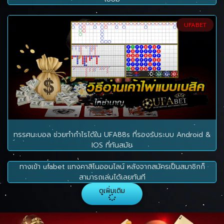
UFABET
ทรรศนะบอล ช่วยทำกำไรได้ใน UFA88s ที่รองรับระบบ Android &
IOS ที่ทันสมัย
ทางเข้า ufabet เเทงคาสิโนออนไลน์ หลังจากสมัครเป็นสมาชิกก็
สามารถเล่นได้เลยทันที
ดูเพิ่มเติม