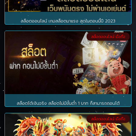
สล็อตออนไลน์ เกมสล็อตมาแรง สุดในตอนนี้ปี 2023
สล็อตออนไลน์ มือถือ
สล็อตได้เงินจริง สล็อตไม่มีขั้นต่ำ 1 บาท ก็สามารถถอนได้
สล็อตออนไลน์ มือถือ