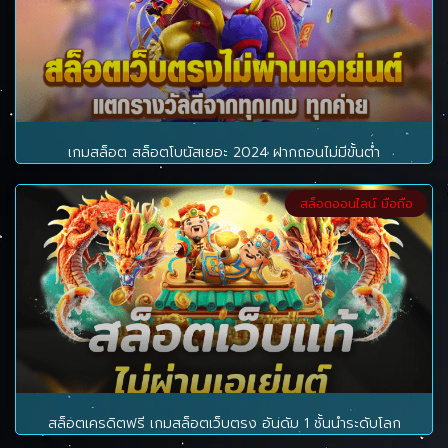
เกมสล็อต สล็อตโบนัสเยอะ 2024 ฝากถอนไม่มีขั้นต่ำ
สล็อตออนไลน์ มือถือ
สล็อตเครดิตฟรี เกมสล็อตเว็บตรง อันดับ 1 ชั้นนำระดับโลก