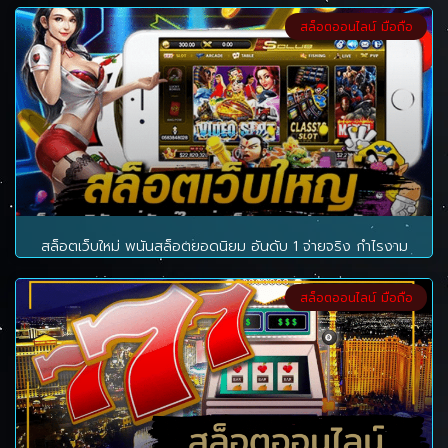
สล็อตออนไลน์ มือถือ
สล็อตเว็บใหม่ พนันสล็อตยอดนิยม อันดับ 1 จ่ายจริง กำไรงาม
สล็อตออนไลน์ มือถือ