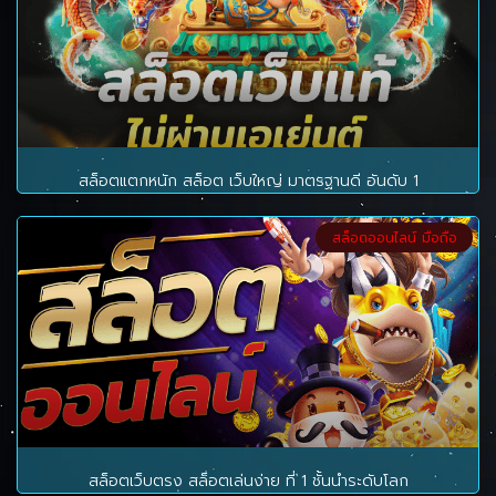
สล็อตแตกหนัก สล็อต เว็บใหญ่ มาตรฐานดี อันดับ 1
สล็อตออนไลน์ มือถือ
สล็อตเว็บตรง สล็อตเล่นง่าย ที่ 1 ชั้นนำระดับโลก