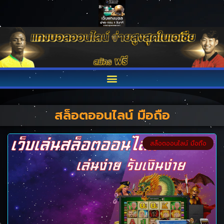
สล็อตออนไลน์ มือถือ
สล็อตออนไลน์ มือถือ