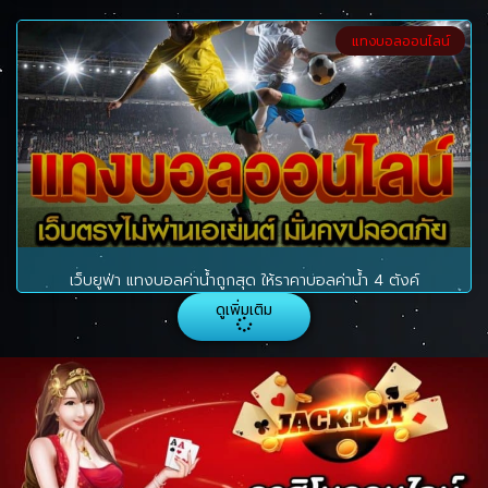
แทงบอลออนไลน์
เว็บยูฟ่า แทงบอลค่าน้ำถูกสุด ให้ราคาบอลค่าน้ำ 4 ตังค์
ดูเพิ่มเติม