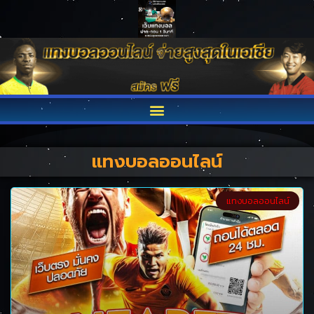
แทงบอลออนไลน์
แทงบอลออนไลน์