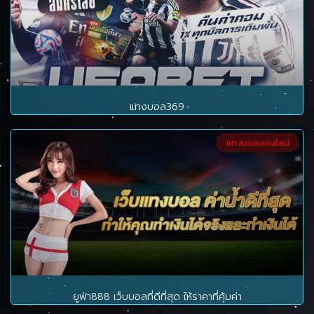
แทงบอล369
แทงบอลออนไลน์
ยูฟ่า888 เว็บบอลที่ดีที่สุด ให้ราคาที่คุ้มค่า