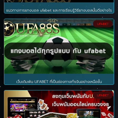
แนวทางการแทงบอล ufabet และการเรียนรู้วิธีแทงบอลนั้นดีอย่างไร
UFABET
เว็บเดิมพัน UFABET ที่เป็นช่องทางทำเงินอย่างเหนือชั้น
UFABET