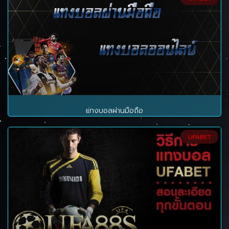
แทงบอลผ่านมือถือ
UFABET