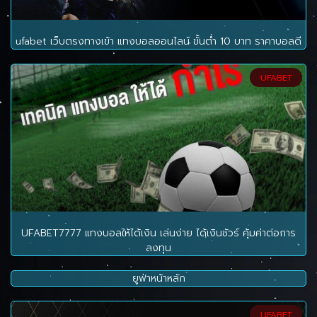
ufabet เว็บตรงทางเข้า แทงบอลออนไลน์ ขั้นต่ำ 10 บาท ราคาบอลดี
UFABET
UFABET7777 แทงบอลให้ได้เงิน เล่นง่าย ได้เงินชัวร์ คุ้มค่าต่อการ
ลงทุน
ยูฟ่าหน้าหลัก
UFABET