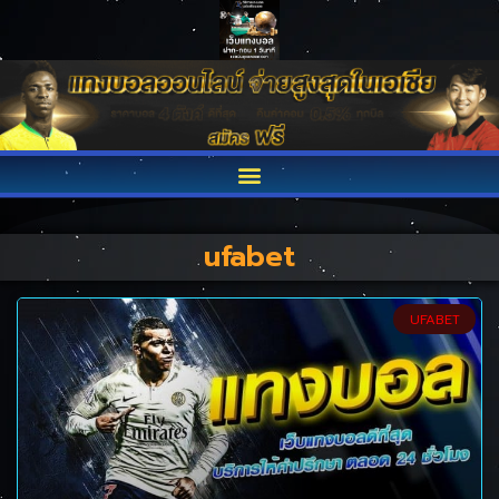
ufabet
UFABET