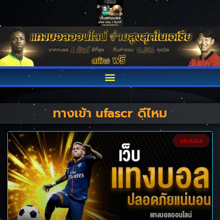
ทางเข้า ufascr ดีไหม
แทงบอล