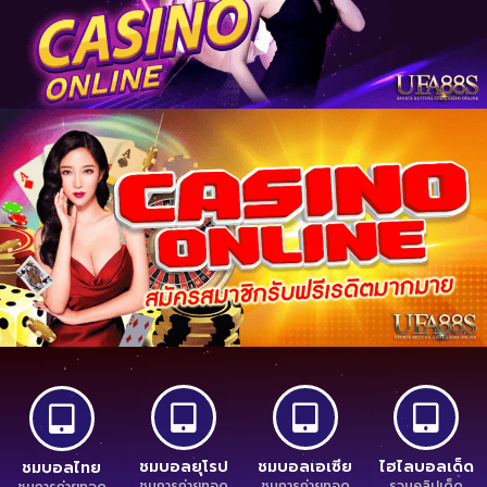
ชมบอลยุโรป
ชมบอลเอเซีย
ไฮไลบอลเด็ด
ชมบอลไทย
ชมการถ่ายทอด
ชมการถ่ายทอด
รวมคลิปเด็ด
ชมการถ่ายทอด